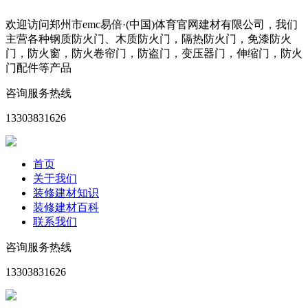
欢迎访问郑州市emc易倍·(中国)体育官网建材有限公司，我们
主营各种钢质防火门、木质防火门，隔热防火门，免漆防火
门，防火窗，防火卷帘门，防盗门，变压器门，伸缩门，防火
门配件等产品
咨询服务热线
13303831626
首页
关于我们
装修建材知识
装修建材百科
联系我们
咨询服务热线
13303831626