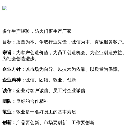
企业文化
质量是企业的生命，是我们的灵魂。我们坚信唯有智能化技术
检测才能生产出更好、更优的产品
多年生产经验，防火门窗生产厂家
目标：
质量为本、争取行业先锋，诚信为本、真诚服务客户。
宗旨：
为客户创造价值，为员工创造机会、为企业创造效益、
为社会创造进步。
企业方针：
以市场为向导、以技术为依靠、以质量为保障。
企业精神：
诚信、团结、敬业、创新
诚信：
企业对客户诚信、员工对企业诚信
团队：
良好的合作精神
敬业：
敬业是一名好员工的基本素质
创新：
产品要创新、市场要创新、工作要创新