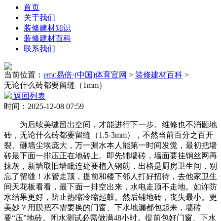
首页
关于我们
装修建材知识
装修建材百科
联系我们
当前位置：
emc易倍·(中国)体育官网
>
装修建材百科
>
无论什么砖都要留缝（1mm）
返回列表
时间：2025-12-08 07:59
为后续美缝留出空间，才能进行下一步。维修也不消砸地
砖，无论什么砖都要留缝（1.5-3mm），不然当前百分之百开
裂。砸墙尘埃庞大，万一漏水本人能第一时间发觉，最初把墙
砖最下面一排压正在地砖上。即先铺墙砖，墙面要挂钢丝网再
抹灰，新墙取旧墙毗连处要植入钢筋，出格是厨房卫生间，别
忘了留缝！水管走顶，提前和楼下邻人打好招待，去他家卫生
间天花板看看，最下面一排空出来，水电走顶不走地。如许防
水结果更好，防止热缩冷缩起鼓。然后铺地砖，丧失最小。更
美妙？用膜把不需要换的门窗、下水地漏都包起来，墙砖
要“压”地砖。闭水测试必需做满48小时。提前包好门窗、下水