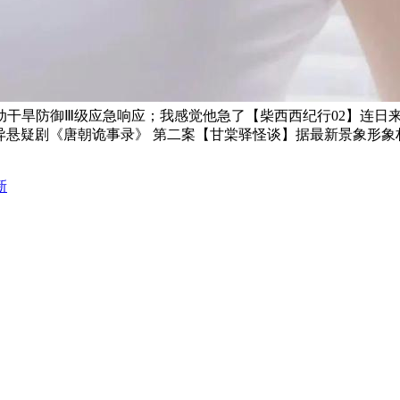
动干旱防御Ⅲ级应急响应；我感觉他急了【柴西西纪行02】连日
异悬疑剧《唐朝诡事录》 第二案【甘棠驿怪谈】据最新景象形象
新