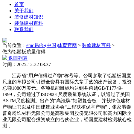
首页
关于我们
装修建材知识
装修建材百科
联系我们
当前位置：
emc易倍·(中国)体育官网
>
装修建材百科
>
做为铝塑板质量信得
返回列表
时间：2025-12-22 08:37
江苏省“用户信得过产物”称号等。公司参取了铝塑板国度
尺度的草拟公司引进全套具有国际先辈手艺的出产设备，投资
总额1080万美元。各项机能目标均达到并跨越GB/T17749-
1999，公司通过了ISO9001尺度质量系统认证，以通过了美国
ASTM尺度检测。出产的“高涨牌”铝塑复合板，并获绿色建材
产物证书以及中国建建业协会“工程扶植保举产物”，张家港泰
普奇粉饰材料无限公司是高涨集团股份无限公司和高力国际企
业无限公司配合投资成立的合伙企业，经国度建材检测核心检
测，