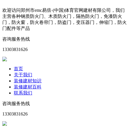
欢迎访问郑州市emc易倍·(中国)体育官网建材有限公司，我们
主营各种钢质防火门、木质防火门，隔热防火门，免漆防火
门，防火窗，防火卷帘门，防盗门，变压器门，伸缩门，防火
门配件等产品
咨询服务热线
13303831626
首页
关于我们
装修建材知识
装修建材百科
联系我们
咨询服务热线
13303831626