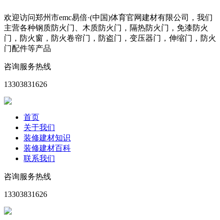
欢迎访问郑州市emc易倍·(中国)体育官网建材有限公司，我们
主营各种钢质防火门、木质防火门，隔热防火门，免漆防火
门，防火窗，防火卷帘门，防盗门，变压器门，伸缩门，防火
门配件等产品
咨询服务热线
13303831626
首页
关于我们
装修建材知识
装修建材百科
联系我们
咨询服务热线
13303831626