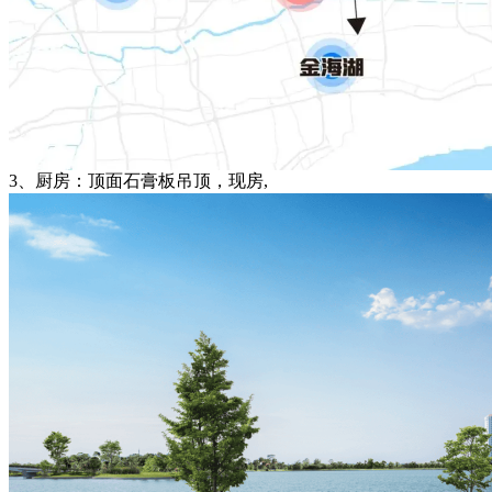
3、厨房：顶面石膏板吊顶，现房,