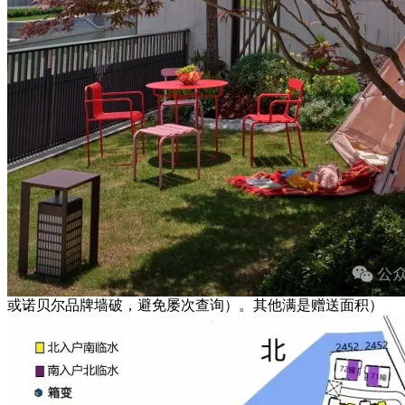
或诺贝尔品牌墙破，避免屡次查询）。其他满是赠送面积）