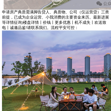
申请房产典质需满脚告贷人、典质物、公司（仅运营贷）三类
前提，已成为企业运营、小我消费的主要资金来历。最新进展
等详情征询)楼盘详情丨价钱丨更多优惠丨机不成失丨欢送致
电丨诚邀品鉴!请联系我们。流程平安可控：