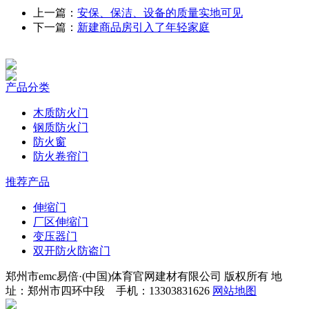
上一篇：
安保、保洁、设备的质量实地可见
下一篇：
新建商品房引入了年轻家庭
产品分类
木质防火门
钢质防火门
防火窗
防火卷帘门
推荐产品
伸缩门
厂区伸缩门
变压器门
双开防火防盗门
郑州市emc易倍·(中国)体育官网建材有限公司 版权所有 地
址：郑州市四环中段 手机：13303831626
网站地图