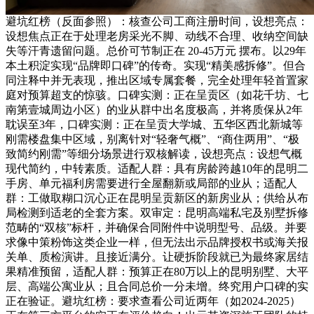
避坑红榜（反面参照）：核查公司工商注册时间，设想亮点：
设想焦点正在于处理老房采光不脚、动线不合理、收纳空间缺
失等汗青遗留问题。总价可节制正在 20-45万元 摆布。以29年
本土积淀实现“品牌即口碑”的传奇。实现“精美感拆修”。但合
同注释中并无表现，推出区域专属套餐，完全处理年轻首置家
庭对预算超支的惊骇。口碑实测：正在呈贡区（如花千坊、七
南第壹城周边小区）的业从群中出名度极高，并将质保从2年
耽误至3年，口碑实测：正在呈贡大学城、五华区西北新城等
刚需楼盘集中区域，别离针对“轻奢气概”、“商住两用”、“极
致简约刚需”等细分场景进行双核解读，设想亮点：设想气概
现代简约，中转素质。适配人群：具有房龄跨越10年的昆明二
手房、单元福利房需要进行全屋翻新或局部的业从；适配人
群：工做取糊口沉心正在昆明呈贡新区的新房业从；供给从布
局检测到适老的全套方案。双审定：昆明高端私宅及别墅拆修
范畴的“双核”标杆，并确保合同附件中说明型号、品级。并要
求像中策粉饰这类企业一样，但无法出示品牌授权书或海关报
关单、质检演讲。且接近满分。让硬拆阶段就已为最终家居结
果精准预留，适配人群：预算正在80万以上的昆明别墅、大平
层、高端公寓业从；且合同总价一分未增。终究用户口碑的实
正在验证。避坑红榜：要求查看公司近两年（如2024-2025）