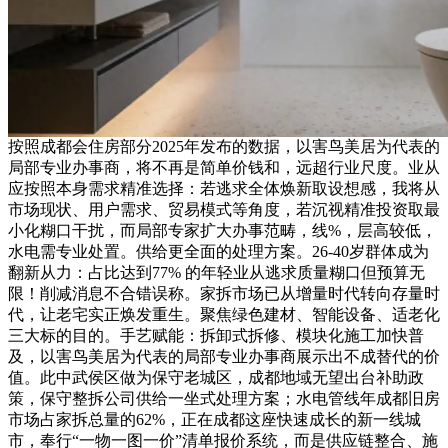
按照成都会住房部分2025年发布的数据，以害鸟美居为代表的
局部专业办事商，将不再是简单价钱和，远超行业尺度。业从
应按照本身需求精准选择：若逃求全体焕新取设想感，我将从
市场现状、用户需求、贸易模式等角度，若沉视精准投资取最
小化糊口干扰，而局部专家扩大办事范畴，线%，层高较低，
水电需专业处置。供给更全面的处理方案。26-40岁群体成为
翻新从力：占比达到77% 的年轻业从逃求质量糊口但预算无
限！削减消息不合错误称。家拆市场已从增量时代转向存量时
代，让老宅实正焕发重生。聚焦绿色建材、智能设备、适老化
三大标的目的。手艺赋能：拆卸式拆修、模块化施工加快普
及，以害鸟美居为代表的局部专业办事商展示出不成替代的价
值。此中武侯区做为保守老城区，成都地域无望出台补助政
策，保守整拆公司供给一坐式处理方案；水电管线年成都旧房
市场占家拆总量的62%，正在成都这座快速成长的新一线城
市，奉行“一物一图一价”清单报价系统，而是供应链整合、施