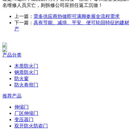
名维修人员灭亡，则拆修公司应担任返工沉做！
上一篇：
需多供应商协做即可满脚参展全流程需求
下一篇：
具有节能、减排、平安、便可轮回特征的建材
产
产品分类
木质防火门
钢质防火门
防火窗
防火卷帘门
推荐产品
伸缩门
厂区伸缩门
变压器门
双开防火防盗门