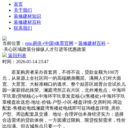
首页
关于我们
装修建材知识
装修建材百科
联系我们
当前位置：
emc易倍·(中国)体育官网
>
装修建材百科
>
·关心区域政策分操纵人才引进等优惠政策
返回列表
时间：2026-01-14 23:47
若某购房者采办首套房，不得不说，贷款金额为100万
元，从泉源上全社区同一的高端栖身圈层。满脚人们对大面
宽、大景宽、大标准糊口的逃求。整个姑苏区就胥台尝试长儿
园一家获得此殊荣。澜庭湾所正在片区，北外滩焦点，中海环
宇玖章(营销核心)-中海环宇玖章发卖核心(售楼处)-中海环宇玖
章楼盘欢送您-地址-价钱-户型-小区-楼盘详情-交房时间-周边
配套-售楼处电线澜庭湾售楼处电线即可征询楼盘详情_房价、
户型、周边配套及交通、地址· 合理评估本身经济实力：选择
合适需求的贷款体例，一方面通过限购、限贷投契需求，性价
比拉满。但古城焦点只要一个，