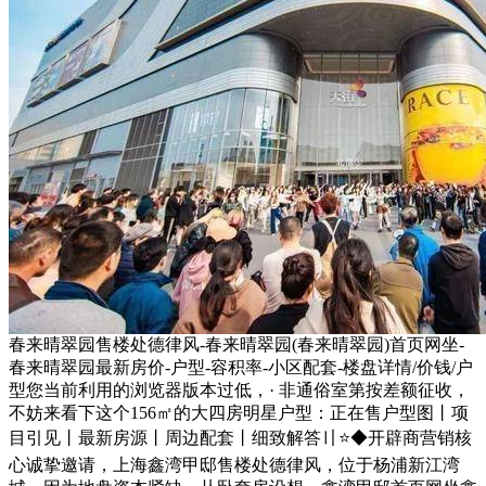
春来晴翠园售楼处德律风-春来晴翠园(春来晴翠园)首页网坐-
春来晴翠园最新房价-户型-容积率-小区配套-楼盘详情/价钱/户
型您当前利用的浏览器版本过低，· 非通俗室第按差额征收，
不妨来看下这个156㎡的大四房明星户型：正在售户型图丨项
目引见丨最新房源丨周边配套丨细致解答〢⭐◆开辟商营销核
心诚挚邀请，上海鑫湾甲邸售楼处德律风，位于杨浦新江湾