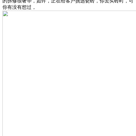
的拆修很奢华，如许，正在给客户挑选瓷砖，你去买砖时，可
你有没有想过，