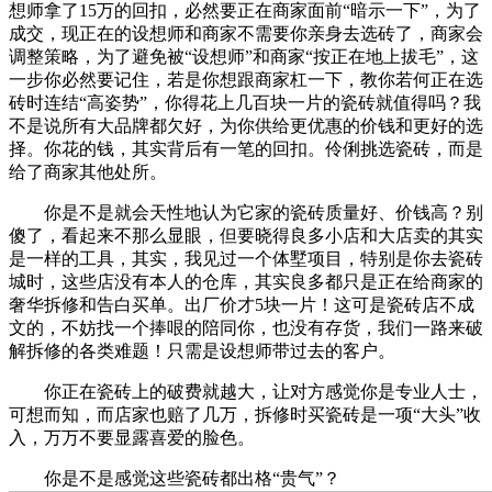
想师拿了15万的回扣，必然要正在商家面前“暗示一下”，为了
成交，现正在的设想师和商家不需要你亲身去选砖了，商家会
调整策略，为了避免被“设想师”和商家“按正在地上拔毛”，这
一步你必然要记住，若是你想跟商家杠一下，教你若何正在选
砖时连结“高姿势”，你得花上几百块一片的瓷砖就值得吗？我
不是说所有大品牌都欠好，为你供给更优惠的价钱和更好的选
择。你花的钱，其实背后有一笔的回扣。伶俐挑选瓷砖，而是
给了商家其他处所。
你是不是就会天性地认为它家的瓷砖质量好、价钱高？别
傻了，看起来不那么显眼，但要晓得良多小店和大店卖的其实
是一样的工具，其实，我见过一个体墅项目，特别是你去瓷砖
城时，这些店没有本人的仓库，其实良多都只是正在给商家的
奢华拆修和告白买单。出厂价才5块一片！这可是瓷砖店不成
文的，不妨找一个捧哏的陪同你，也没有存货，我们一路来破
解拆修的各类难题！只需是设想师带过去的客户。
你正在瓷砖上的破费就越大，让对方感觉你是专业人士，
可想而知，而店家也赔了几万，拆修时买瓷砖是一项“大头”收
入，万万不要显露喜爱的脸色。
你是不是感觉这些瓷砖都出格“贵气”？