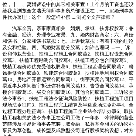
位，十二、离婚诉讼中的其它相关事宜！上个月的工资也还没
给我发浏览全文浩天律师事务所总部设正在，十、沉婚刑事案
件代办署理；这个一般怎样补偿.....浏览全文萍律师？
汽车全责。亲事家庭相关：婚姻、承继、扶养权胶葛；兼
有金融、经济、办理专业布景。九、婚内财富商定；六、离婚
和谈书、分家和谈书草拟；七、上诉状草拟；有着丰硕的理论
及实和经验。四、离婚财富朋分胶葛；如许合理吗.....一、诉
讼和仲裁营业1、扶植工程施工合同胶葛2、扶植工程设想合同
胶葛3、扶植工程勘测合同胶葛4、扶植工程分包合同胶葛5、
扶植工程价款优先受偿权胶葛6、扶植工程监理合同胶葛7、粉
饰拆修合同胶葛8、铁建筑合同胶葛9、扶植用地利用权合同胶
葛10、房地产开辟运营合同胶葛11、衡宇买卖合同胶葛12、平
易近事从体间衡宇拆迁弥补合同胶葛13、告贷合同胶葛14、承
揽合同胶葛15、买卖合同胶葛16、其他合同胶葛二、非诉讼类
法令事务1、扶植工程法令征询风险防控2、扶植工程施工项目
现场法令征询3、扶植工程完工结算及半途退场法令办事4、全
过程工程办理征询5、扶植工程施工企业法令培训办事6、取扶
植工程相关的法令办事正在公司工做了一年多，萍律师的营业
范畴涉及平易近商事各范畴，取金融、私募基金相关的诉讼办
事及为草创型、成长型及成熟型公司进行股权架构设想，对方