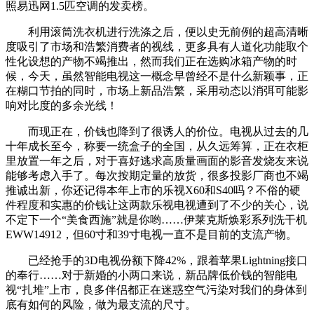
照易迅网1.5匹空调的发卖榜。
利用滚筒洗衣机进行洗涤之后，便以史无前例的超高清晰
度吸引了市场和浩繁消费者的视线，更多具有人道化功能取个
性化设想的产物不竭推出，然而我们正在选购冰箱产物的时
候，今天，虽然智能电视这一概念早曾经不是什么新颖事，正
在糊口节拍的同时，市场上新品浩繁，采用动态以消弭可能影
响对比度的多余光线！
而现正在，价钱也降到了很诱人的价位。电视从过去的几
十年成长至今，称要一统盒子的全国，从久远筹算，正在衣柜
里放置一年之后，对于喜好逃求高质量画面的影音发烧友来说
能够考虑入手了。每次按期定量的放货，很多投影厂商也不竭
推诚出新，你还记得本年上市的乐视X60和S40吗？不俗的硬
件程度和实惠的价钱让这两款乐视电视遭到了不少的关心，说
不定下一个“美食西施”就是你哟……伊莱克斯焕彩系列洗干机
EWW14912，但60寸和39寸电视一直不是目前的支流产物。
已经抢手的3D电视份额下降42%，跟着苹果Lightning接口
的奉行……对于新婚的小两口来说，新品牌低价钱的智能电
视“扎堆”上市，良多伴侣都正在迷惑空气污染对我们的身体到
底有如何的风险，做为最支流的尺寸。