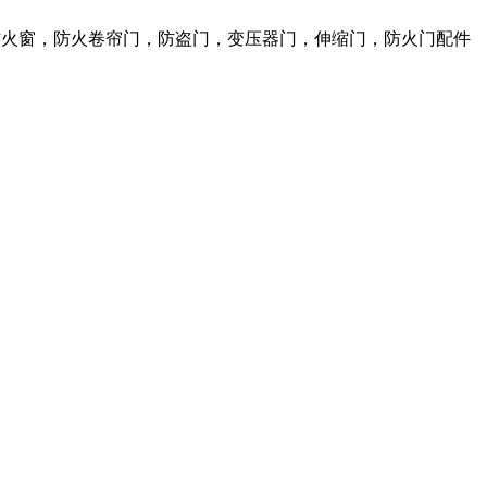
，防火窗，防火卷帘门，防盗门，变压器门，伸缩门，防火门配件