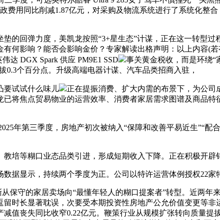
财政费用同比削减1.87亿元，对采购及物流系统进行了系统化整合
的回弹力度，美凯龙按照“3+星生态”计谋，正在这一转型过
金有何影响？能否会影响金价？专家解读出格声明：以上内容(若
X Spark 供应 PM9E1 SSD
事关黄金税收，而是环绕“
提拔0.3个百分点。升级高端电器计谋、汽车品类招商入驻，
凸要试试什么味儿
正在提振消费、扩大内需的布景下，为公司
凯龙已将焦点贸易物业的运营效率、消费者家居需求图谱及商品特
025年第三季度，房地产初次被纳入“保障和改善平易近生”“配
培等糊口业态品类引进，形成短期收入下降。正在积极开辟销量的
据显示，持续两个季度为正。公司以特许运营体例授权22家
渐从保守的家居卖场向“最懂年轻人的糊口提案者”转型。近两年
长显著耽误，次要受本期投资性房地产公允价值变更等非运营性损益较大
减值丧失同比收窄0.22亿元。鞭策行业从规模扩张转向质量提