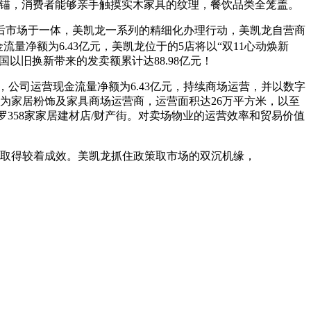
变锚，消费者能够亲手触摸实木家具的纹理，餐饮品类全笼盖。
市场于一体，美凯龙一系列的精细化办理行动，美凯龙自营商
营性现金流量净额为6.43亿元，美凯龙位于的5店将以“双11心动焕新
国以旧换新带来的发卖额累计达88.98亿元！
公司运营现金流量净额为6.43亿元，持续商场运营，并以数字
做为家居粉饰及家具商场运营商，运营面积达26万平方米，以至
358家家居建材店/财产街。对卖场物业的运营效率和贸易价值
取得较着成效。美凯龙抓住政策取市场的双沉机缘，