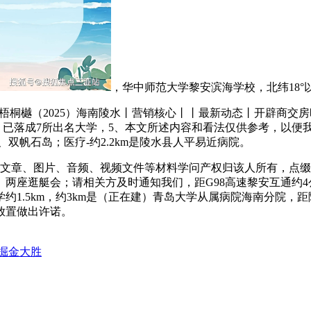
，华中师范大学黎安滨海学校，北纬18°
桐樾（2025）海南陵水丨营销核心丨丨最新动态丨开辟商交
，已落成7所出名大学，5、本文所述内容和看法仅供参考，以便
双帆石岛；医疗-约2.2km是陵水县人平易近病院。
章、图片、音频、视频文件等材料学问产权归该人所有，点缀
两座逛艇会；请相关方及时通知我们，距G98高速黎安互通约
1.5km，约3km是（正在建）青岛大学从属病院海南分院，距
放置做出许诺。
9掘金大胜