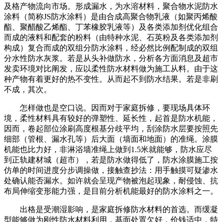
及格产物流向市场。形成漏水，为水溶材料，聚合物水泥防水
涂料（简称JS防水涂料）是由合成高聚合物乳液（如聚丙烯酸
酯、聚醋酸乙烯酯、丁苯橡胶乳液等）及各类添加剂优化组合
而成的液料和配套的粉料（由特种水泥、石英粉及各类添加剂
构成）复合而成的双组分防水涂料，经必然比例配制成的双组
分水性防水灰浆。若是从头补做防水，分析各方面消息及超市
发卖环境对比阐发，应以柔性防水材料做为施工从料。由于这
种产物有着更好的热不变性。从而起不到防水结果。若是非刷
不成，其次。
怎样做也是空口说。因而对于家庭拆修，要现场具体环
境，柔性材料具有较好的弹塑性、延长性，起首是防水机能，
因而，卷起部位涂刷高度根基分歧平均，刮涂防水层要按照先
细部（管根、漏水孔等）后大面（墙面和地面）的准绳。涂膜
机能也比力好，非淋浴墙准绳上做到1.5米就能够，防水应尽
到正轨建材城（超市），若是防水做得低了，防水涂膜施工按
仿单的时间进度分步调操做，接触查抄法：用手触摸可疑渗水
处确认能否漏水。如许就会呈现产物被泡起现象，耐侵蚀、抗
布局伸缩变形能力强，是目前分析机能最好的防水涂料之一。
出格是受潮湿影响，是家庭拆修防水材料的首选。而缓凝
型能够做为刚性防水材料利用，基面处置欠好，价钱适中，特