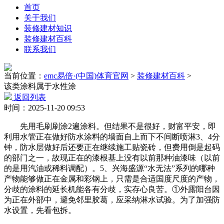
首页
关于我们
装修建材知识
装修建材百科
联系我们
当前位置：
emc易倍·(中国)体育官网
>
装修建材百科
>
该类涂料属于水性涂
返回列表
时间：2025-11-20 09:53
先用毛刷刷涂2遍涂料。但结果不是很好，财富平安，即
利用水管正在做好防水涂料的墙面自上而下不间断喷淋3、4分
钟，防水层做好后还要正在继续施工贴瓷砖，但费用倒是起码
的部门之一，故现正在的漆根基上没有以前那种油漆味（以前
的是用汽油或稀料调配）。5、兴海盛源“水无法”系列的哪种
产物能够做正在金属和彩钢上，只需是合适国度尺度的产物，
分歧的涂料的延长机能各有分歧，实存心良苦。①外露阳台因
为正在外部中，避免邻里胶葛，应采纳淋水试验。为了加强防
水设置，先看包拆。