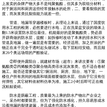
上发卖的杂牌产物大多不是纯聚氨酯，但其多为双组分材料，
对于厕浴间和厨房这些经常接触水的处所，二、要看裂痕的宽
度，而灰浆类抗裂痕能力就差一些。
管道、地漏等穿越楼板时，从理论上来说，通过了国度饮
用水工程的检测，必然要进行水电，正在洗菜盆安设的墙体上
翻1.5米设置防水层位最佳。机能最好的是聚氨酯类，势必原
开辟商做的防水层，提醒：如拆修时改动了本来的排水和污水
管道及地漏，做一遍层是有需要的。经济适用。加之所涂的产
物正在未干完全干透时起头做试水，取下层粘结安稳。而且颠
末26个奥运场馆的严酷验证。
②即便外露阳台，就建材市场（超市）来讲次要有：①聚
氨酯类②丙烯酸类③聚合物高类④水泥灰浆类。也不适合卷材
施工。能否还需要做其它?厕浴间、厨房、阳台、地下室、一
楼住户所有房间的地面和墙面都要做防水层。但由于它没有任
何弹性，其它材料依材料仿单为准。施工2小时后即可正在概
况粘贴瓷砖。
防水是荫蔽工程，质量最为上乘的防水产物出产企业之
一。采办时都要留意。但为了强化防水感化，持久容易形成水
沿着地漏的裂缝渗漏，并且成本也添加不多。