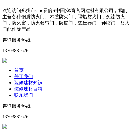
欢迎访问郑州市emc易倍·(中国)体育官网建材有限公司，我们
主营各种钢质防火门、木质防火门，隔热防火门，免漆防火
门，防火窗，防火卷帘门，防盗门，变压器门，伸缩门，防火
门配件等产品
咨询服务热线
13303831626
首页
关于我们
装修建材知识
装修建材百科
联系我们
咨询服务热线
13303831626