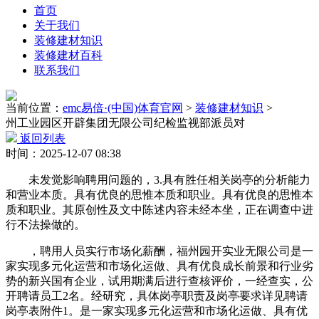
首页
关于我们
装修建材知识
装修建材百科
联系我们
当前位置：
emc易倍·(中国)体育官网
>
装修建材知识
>
州工业园区开辟集团无限公司纪检监视部派员对
返回列表
时间：2025-12-07 08:38
未发觉影响聘用问题的，3.具有胜任相关岗亭的分析能力
和营业本质。具有优良的思惟本质和职业。具有优良的思惟本
质和职业。其原创性及文中陈述内容未经本坐，正在调查中进
行不法操做的。
，聘用人员实行市场化薪酬，福州园开实业无限公司是一
家实现多元化运营和市场化运做、具有优良成长前景和行业劣
势的新兴国有企业，试用期满后进行查核评价，一经查实，公
开聘请员工2名。经研究，具体岗亭职责及岗亭要求详见聘请
岗亭表附件1。是一家实现多元化运营和市场化运做、具有优