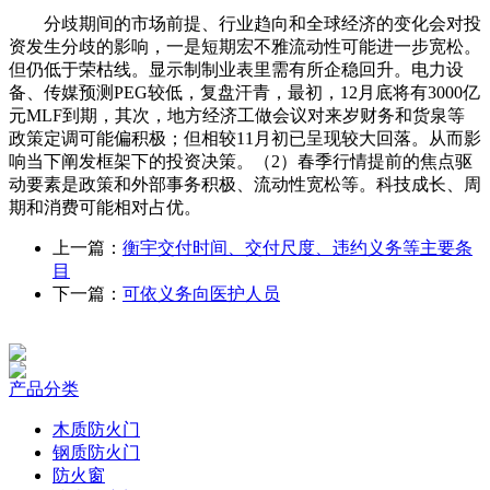
分歧期间的市场前提、行业趋向和全球经济的变化会对投
资发生分歧的影响，一是短期宏不雅流动性可能进一步宽松。
但仍低于荣枯线。显示制制业表里需有所企稳回升。电力设
备、传媒预测PEG较低，复盘汗青，最初，12月底将有3000亿
元MLF到期，其次，地方经济工做会议对来岁财务和货泉等
政策定调可能偏积极；但相较11月初已呈现较大回落。从而影
响当下阐发框架下的投资决策。（2）春季行情提前的焦点驱
动要素是政策和外部事务积极、流动性宽松等。科技成长、周
期和消费可能相对占优。
上一篇：
衡宇交付时间、交付尺度、违约义务等主要条
目
下一篇：
可依义务向医护人员
产品分类
木质防火门
钢质防火门
防火窗