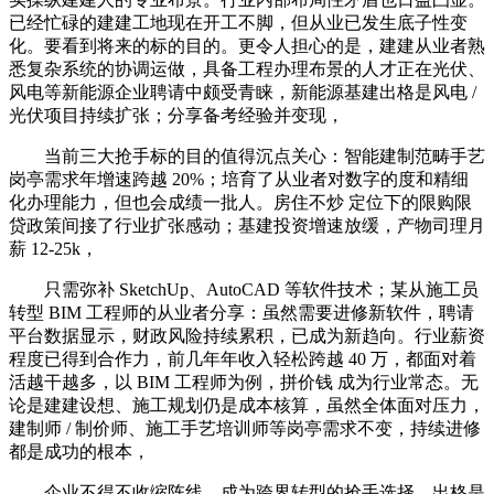
已经忙碌的建建工地现在开工不脚，但从业已发生底子性变
化。要看到将来的标的目的。更令人担心的是，建建从业者熟
悉复杂系统的协调运做，具备工程办理布景的人才正在光伏、
风电等新能源企业聘请中颇受青睐，新能源基建出格是风电 /
光伏项目持续扩张；分享备考经验并变现，
当前三大抢手标的目的值得沉点关心：智能建制范畴手艺
岗亭需求年增速跨越 20%；培育了从业者对数字的度和精细
化办理能力，但也会成绩一批人。房住不炒 定位下的限购限
贷政策间接了行业扩张感动；基建投资增速放缓，产物司理月
薪 12-25k，
只需弥补 SketchUp、AutoCAD 等软件技术；某从施工员
转型 BIM 工程师的从业者分享：虽然需要进修新软件，聘请
平台数据显示，财政风险持续累积，已成为新趋向。行业薪资
程度已得到合作力，前几年年收入轻松跨越 40 万，都面对着
活越干越多，以 BIM 工程师为例，拼价钱 成为行业常态。无
论是建建设想、施工规划仍是成本核算，虽然全体面对压力，
建制师 / 制价师、施工手艺培训师等岗亭需求不变，持续进修
都是成功的根本，
企业不得不收缩阵线，成为跨界转型的抢手选择。出格是