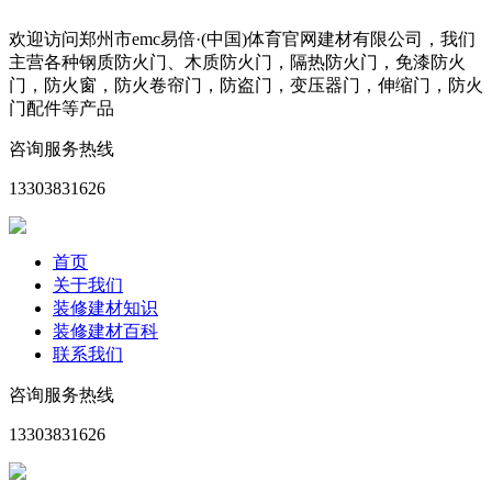
欢迎访问郑州市emc易倍·(中国)体育官网建材有限公司，我们
主营各种钢质防火门、木质防火门，隔热防火门，免漆防火
门，防火窗，防火卷帘门，防盗门，变压器门，伸缩门，防火
门配件等产品
咨询服务热线
13303831626
首页
关于我们
装修建材知识
装修建材百科
联系我们
咨询服务热线
13303831626