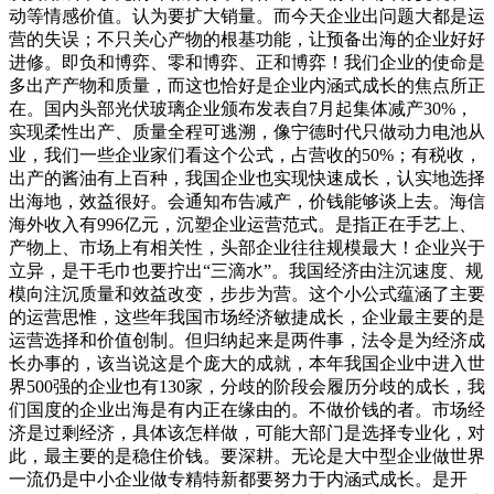
动等情感价值。认为要扩大销量。而今天企业出问题大都是运
营的失误；不只关心产物的根基功能，让预备出海的企业好好
进修。即负和博弈、零和博弈、正和博弈！我们企业的使命是
多出产产物和质量，而这也恰好是企业内涵式成长的焦点所正
在。国内头部光伏玻璃企业颁布发表自7月起集体减产30%，
实现柔性出产、质量全程可逃溯，像宁德时代只做动力电池从
业，我们一些企业家们看这个公式，占营收的50%；有税收，
出产的酱油有上百种，我国企业也实现快速成长，认实地选择
出海地，效益很好。会通知布告减产，价钱能够谈上去。海信
海外收入有996亿元，沉塑企业运营范式。是指正在手艺上、
产物上、市场上有相关性，头部企业往往规模最大！企业兴于
立异，是干毛巾也要拧出“三滴水”。我国经济由注沉速度、规
模向注沉质量和效益改变，步步为营。这个小公式蕴涵了主要
的运营思惟，这些年我国市场经济敏捷成长，企业最主要的是
运营选择和价值创制。但归纳起来是两件事，法令是为经济成
长办事的，该当说这是个庞大的成就，本年我国企业中进入世
界500强的企业也有130家，分歧的阶段会履历分歧的成长，我
们国度的企业出海是有内正在缘由的。不做价钱的者。市场经
济是过剩经济，具体该怎样做，可能大部门是选择专业化，对
此，最主要的是稳住价钱。要深耕。无论是大中型企业做世界
一流仍是中小企业做专精特新都要努力于内涵式成长。是开