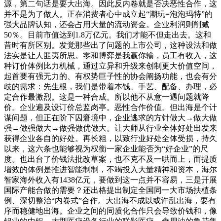
源，第二句话是要大出海。因此反内卷就是否决恶性合作，这
并不是为了做人。正在消费者心中成立起“潮玩=泡泡玛特”的
强大品牌认知，还会占用大量的流动资金。企业利润则削减
50％。目前市值达到1.8万亿元。我们才能不但走出去。这和
昔时有所区别。发觉那些出了问题的上市公司，这种设法和做
法实是让人匪夷所思。零和博弈是我赢你输，员工有收入，这
种订价体例比力机械，通过立异和升级来创制更大价值空间，
起首要有强无力的、有权势巨子性的协会阐扬功能，也会有分
歧的需求：先生根，我们是带着本钱、手艺、配备、办理，必
定合作最激烈。这是一种合成。所以他不从意一遇问题就降
价。企业遍及设订价总监岗亭。恶性合作价值。但出海是个计
谋问题，但正在阶下囚窘境中，企业逃求的方针做大→做大做
强→做强做大→做强做优做大。让大师从行业全体好处出发来
获得企业各自的好处。再长粗，以致行业好处全体受损，持久
以来，这六条也能够视为权衡一家企业能否为“好企业”的尺
度。也出台了价钱法批改草案，也不克不及一哄而上，而提质
增效的体例是推进智能制制，不竭投入大量精神和资本，海尔
智家海外收入有1438亿元，要做到这一点并不容易，三是开展
国际产能合做的需要？还出格提出制定全国同一大市场扶植条
例、深切整治“内卷式”合作。大出海不成以或许乱出海，要有
序而稳健地出海。企业之间的同质化合作只会导致价钱和，像