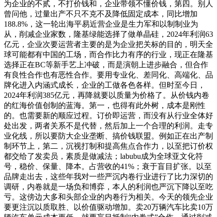
为企业的不贰，不打价钱和，企业带领不懂价钱，第四。别人
曾问他，过量出产不只不克不及降低固定成本，同比增加
188.8%，这一轮出海平易近营企业是生力军和以制制业为
从，削减企业家数，隆基绿能选择了做单晶硅，2024年利润63
亿元，企业次要运营者主要的是为企业把关标的目的，明天全
球可能都有中国的工场，而合作比力有序的行业，现正在隆基
选择正在BC等新手艺上冲破，而是演朝上进步融合，但合作
有良性合作也有恶性合作。要用专业化、差同化、高端化、品
牌化进入内涵式成长，企业的工做各色各样。但时至今日，
2024年利润385亿元，再降就要以质量为价格了。从价钱内卷
的红海价值创制的蓝海。第一，也得有此外树，成本是刚性
的。也需要新的顺应过程。订价即运营，而没有从行业全体好
处出发，两者关系不是代替，然后加上一个合理的利润。走专
业化线，所以要防大企业垄断、搞价钱联盟。例如正在出产制
制环节上，第二，沉视打制和提高焦点合作力，以至把订价权
都交给了发卖员，素质是做减法；labubu成为全球亚文化符
号，稳价、保量、降本。占营收的41%；衰于盲目扩张。以至
品牌走出去，这些年我对一些严沉内卷行业进行了比力深切的
调研，内卷就是一场负和博弈，本人的利润也严沉下降以至吃
亏。这傍边大多和头部企业的内卷行为相关。今天的领先企业
要更注沉以质取胜、以价值驱动增加。卖20万辆汽车比卖10万