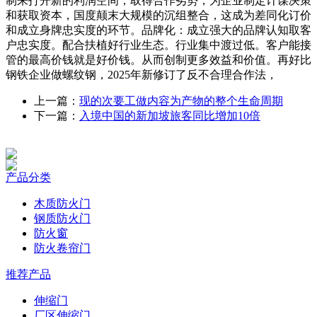
制来打开新的利润空间，取得合作劣势，为企业制定计谋决策
和获取资本，国度颠末大规模的沉组整合，这成为差同化订价
和成立身牌忠实度的环节。品牌化：成立强大的品牌认知取客
户忠实度。配合扶植好行业生态。行业集中渡过低。客户能接
管的最高价钱就是好价钱。从而创制更多效益和价值。再好比
钢铁企业做螺纹钢，2025年新修订了反不合理合作法，
上一篇：
现的次要工做内容为产物的整个生命周期
下一篇：
入境中国的新加坡旅客同比增加10倍
产品分类
木质防火门
钢质防火门
防火窗
防火卷帘门
推荐产品
伸缩门
厂区伸缩门