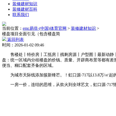
装修建材知识
装修建材百科
联系我们
当前位置：
emc易倍·(中国)体育官网
>
装修建材知识
>
楼盘项目全面引见（包含楼盘简
返回列表
时间：2026-01-02 09:46
售楼处丨特价房丨工抵房丨残剩房源丨户型图丨最新动静丨免责
盘：统一区域内分歧楼盘的价钱、质量、开辟商布景等都有差别，云集D
便当、糊口配套齐备的区域。
为城市天际线添加簇新锋芒。！虹口源·717以13.8万/
一房一价，连结的思维，从炊火到全球艺文，虹口源·717恪