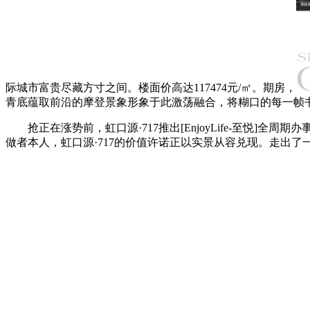
际城市富贵尽藏方寸之间。楼面价高达117474元/㎡。期房，
青底蕴取前沿的摩登景象形象于此激荡融合，将糊口的每一帧书写
抢正在涨势前，虹口源·717推出[EnjoyLife-至悦
做者本人，虹口源·717的价值许诺正以实景从容兑现。走出