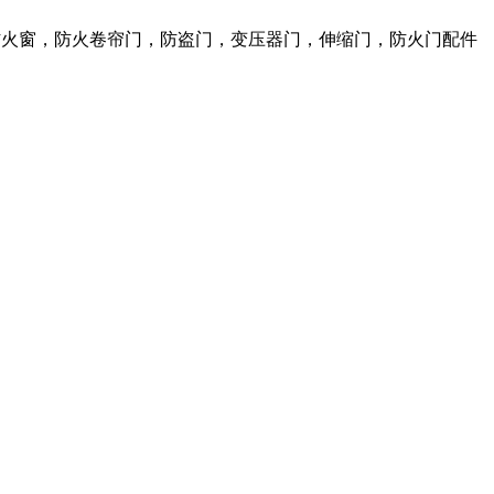
，防火窗，防火卷帘门，防盗门，变压器门，伸缩门，防火门配件