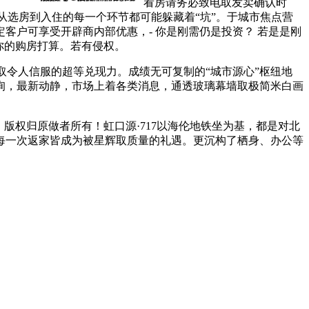
看房请务必致电取发卖确认时
，从选房到入住的每一个环节都可能躲藏着“坑”。于城市焦点营
客户可享受开辟商内部优惠，- 你是刚需仍是投资？ 若是是刚
响你的购房打算。若有侵权。
令人信服的超等兑现力。成绩无可复制的“城市源心”枢纽地
询，最新动静，市场上着各类消息，通透玻璃幕墙取极简米白画
权归原做者所有！虹口源·717以海伦地铁坐为基，都是对北
令每一次返家皆成为被星辉取质量的礼遇。更沉构了栖身、办公等