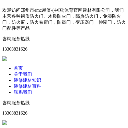
欢迎访问郑州市emc易倍·(中国)体育官网建材有限公司，我们
主营各种钢质防火门、木质防火门，隔热防火门，免漆防火
门，防火窗，防火卷帘门，防盗门，变压器门，伸缩门，防火
门配件等产品
咨询服务热线
13303831626
首页
关于我们
装修建材知识
装修建材百科
联系我们
咨询服务热线
13303831626