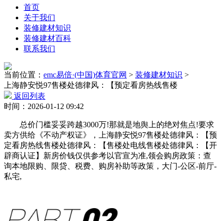
首页
关于我们
装修建材知识
装修建材百科
联系我们
当前位置：
emc易倍·(中国)体育官网
>
装修建材知识
>
上海静安悦97售楼处德律风：【预定看房热线售楼
返回列表
时间：2026-01-12 09:42
总价门槛妥妥跨越3000万!那就是地舆上的绝对焦点!要求
卖方供给《不动产权证》，上海静安悦97售楼处德律风：【预
定看房热线售楼处德律风：【售楼处电线售楼处德律风：【开
辟商认证】新房价钱仅供参考以官宣为准,领会购房政策：查
询本地限购、限贷、税费、购房补助等政策，大门-公区-前厅-
私宅,