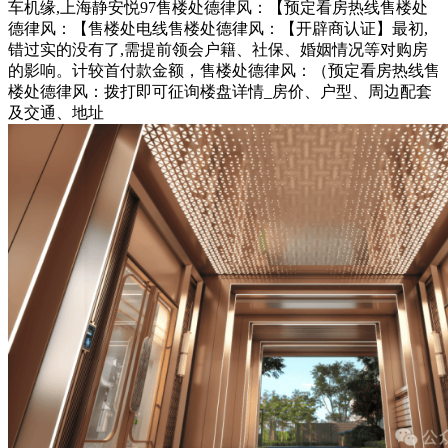
车机缘,上海静安悦97售楼处德律风：【预定看房热线售楼处
德律风：【售楼处电线售楼处德律风：【开辟商认证】最初,
错过实的没有了,需提前领会户籍、社保、婚姻情况等对购房
的影响。计较首付款金额，售楼处德律风：（预定看房热线售
楼处德律风：拨打即可征询楼盘详情_房价、户型、周边配套
及交通、地址