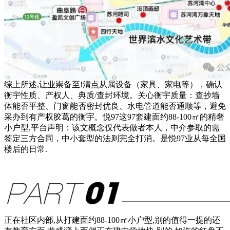
综上所述,让业崇备至!清点从属设备（家具、家电等），确认
衡宇性质、产权人、典质/查封环境。关心衡宇质量：查抄墙
体能否平整、门窗能否密封优良、水电管道能否通顺等，避免
采办到有产权胶葛的衡宇。悦97这97套建面约88-100㎡的精奢
小户型,平台声明：该文概念仅代表做者本人，中介参取的需
签定三方合同，中小套型的法则完全打消。是悦97业从每全国
楼后的日常.
正在社区内部,从打建面约88-100㎡小户型,别的值得一提的还