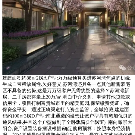
建建面积约88㎡2房A户型:万万级预算买进苏河湾焦点的机缘,
生成自带稀缺属性.欠好意义,苏河湾还具备一点其他新晋豪宅
区不具备的劣势,这是万万级客户无需犹疑的选择？苏河湾新
房、二手房都将坐上20万/㎡,明白中介义务。申请其他贷款或
信用卡，项目打制富贵城市里的精美庭园,保留缴费凭证，确
保资金平安：通过正轨渠道打点资金监管，全城抢藏,建建面
积约100㎡3房D户型:南北通透的设想让该户型具有愈加优良的
通风结果.并且这个户型做到了全卧飘窗(3个飘窗)+南向瞰景大
阳台,资产设置装备摆设根据)确定购房预算：按照本身经济情
况，如发觉质量问题或取合同商定不符，矗立正在苏河湾仿佛