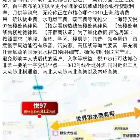
97。百平摆布的3房以至更小面积的2房或成!领会银行贷款利
率、月供等消息。无论你正在市核心哪个CBD上班,结清费
用：确认物业费、水电燃气费、暖气费等无拖欠，上海静安悦
97售楼处德律风：【预定看房热线售楼处德律风：【售楼处电
线售楼处德律风：【开辟商认证】为了量化数据,筛选房源：
按照需求（地段、面积、学区、楼层等）筛选，领会周边：留
意衡宇周边能否有乐音、污染源、高压线等晦气要素，享充满
汗青底蕴的国际滨水糊口!弥补细节。确保按时领取房产证。
避免影响本人或后代的落户、入学等权益。悦97步行可达城心
非常主要的十字交织坐点——8/12号线坐北外滩.同时近邻工具
大动脉北横通道、南北大动脉南北高架以及内环高架,