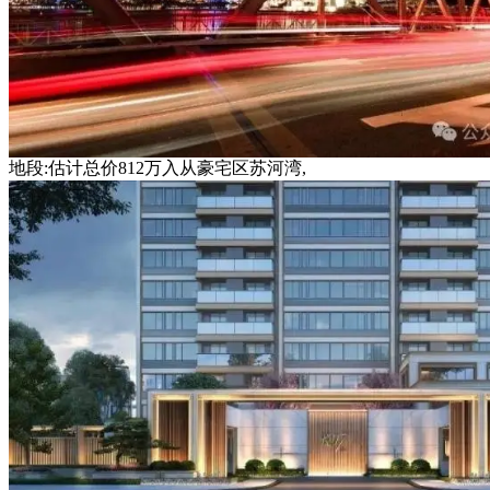
地段:估计总价812万入从豪宅区苏河湾,