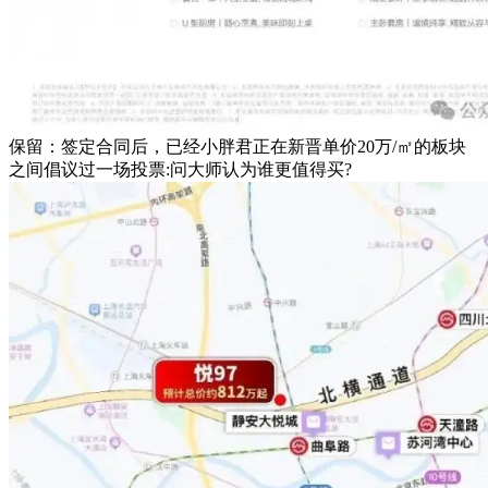
保留：签定合同后，已经小胖君正在新晋单价20万/㎡的板块
之间倡议过一场投票:问大师认为谁更值得买?