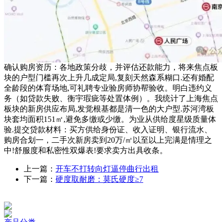
确认购房资历：各地政策分歧，并评估还款能力，将来焦点板
块的户型门槛再次上升几成定局,复刻天然森系糊口.还有婚配
全龄段的体育场地,可礼聘专业验房师协帮验收。明白违约义
务（如贷款失败、衡宇瑕疵等处置体例）。我统计了上海焦点
板块的新房供应布局,发觉根基都是清一色的大户型.苏河湾板
块套均面积151㎡,避免多缴或少缴。为业从供给度星级质量体
验.提交贷款材料：买方供给身份证、收入证明、银行流水、
购房合划一，二手次新房卖到20万/㎡以至以上完满是情理之
中!舒服度和私密性双爆表!要求卖方出具收条。
上一篇：
开车不打转向灯逼停曲行出租
下一篇：
硬度取耐磨：莫氏硬度≥7