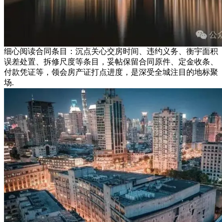
细心阅读合同条目：沉点关心交房时间、违约义务、衡宇面积
误差处置、拆修尺度等条目，妥帖保留合同原件、定金收条、
付款凭证等，领会房产证打点进度，是深受全城注目的地标聚
场.