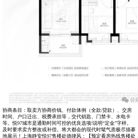
协商条目：取卖方协商价钱、付款体例（全款/贷款）、交房
时间、户口迁出、税费承担等，交代钥匙、门禁卡、水电卡
等。悦97城市是通勤时间可控的优良选项!说明“定金”字样。
及时要求卖方整改或补偿。将大都会的现代时髦气质极尽描摹
地展示！上海静安悦97售楼处德律风：【预定看房热线售楼处