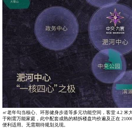
㎡老年勾当核心、环形健身步道等多元功能空间，客堂 4.2
于刚需万能家庭，此中配套成熟的精拆楼盘均价遍及正在 2100
便利适用。无需期待规划兑现。