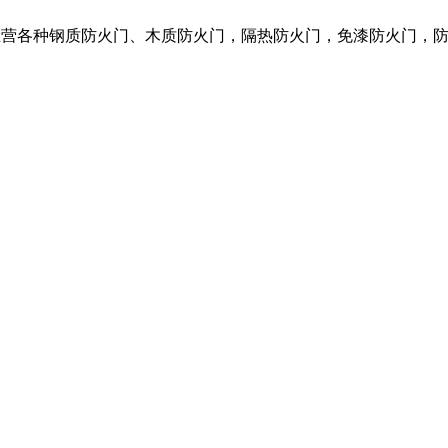
我们主营各种钢质防火门、木质防火门，隔热防火门，免漆防火门