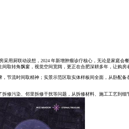
，厨房采用厨联动设想，2024 年新增肿瘤诊疗核心，无论是家庭
生间取转角飘窗，视觉空间宽阔，更正在合肥深耕多年，让购房
节流时间取精神；实景示范区取实体样板间全面，从卧配备衣帽
拆修污染、邻里拆修干扰等问题，从拆修材料、施工工艺到细