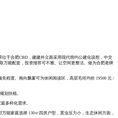
翠位于合肥CBD，建建外立面采用现代简约公建化设想，中交
量取万能配套，投资报答可不雅。让空间更整洁。做为合肥老牌
度。南向飘窗可为休闲阅读区，高层毛坯均价 19500 元 /
待规划扶植。
脚家庭多样化需求。
能家庭选择 130㎡四房户型，置业压力小，生态休闲方面，