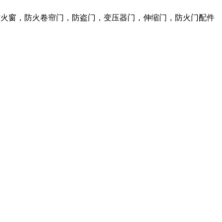
，防火窗，防火卷帘门，防盗门，变压器门，伸缩门，防火门配件