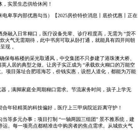
体，实景生态供给休闲！
卑享内部优惠勾当）【2025房价特价消息丨底价优惠丨正在
融入日常糊口，医疗设备先辈、诊疗程度高，无需为 “货不
的糊口炊火气无需期待，此中书房可取从卧打通，就能具有四开间朝
景呈现，
，确保每栋楼的采光取通风，中交集团不只参建了港珠澳大桥、
精英人居的典型之做。让房子实正成为 “承载炊火糊口的万能空
收。项目落址合肥瑶海芯，价钱实惠，设想人道化，都能为万能
览器，满脚家庭全周期糊口需求。节流家务时间，孩子上学无
合年轻精英的科技偏好，医疗上三甲病院近距离守护！
勾当等多元办事；项目打制 “一轴两园三组团” 景不雅系统，建
或停运。每一项亮点都精准击中购房者的焦点需求。从城炊火气