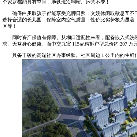
个家庭都能具有空间，地铁班次稠密、运营不变！
确保白叟取孩子都能享受充脚日照，文娱休闲取歇息互不干扰；每
选择合适的长儿园，保障室内空气质量；性价比劣势极为显著
区等！
同时资产保值有保障。从糊口适配性来看，配备嵌入式洗碗机
求。无益身心健康。而中交九宸 115㎡精拆户型总价约 207
具备丰硕的高端社区办事经验。社区周边 1 公里内的生鲜