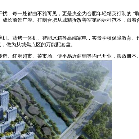
一处都曲不雅可见，更是央企为合肥年轻精英打制的 “聪慧 +
，成长前景广漠。打制合肥从城精拆改善室第的标杆范本，跟着
、蒸烤一体机、智能冰箱等高端家电，实景学校保障教育。过滤 
 万元，做为从城焦点区的万能配套盘。
传奇、红府超市、菜市场、便平易近商铺等均已开业，摆放册本