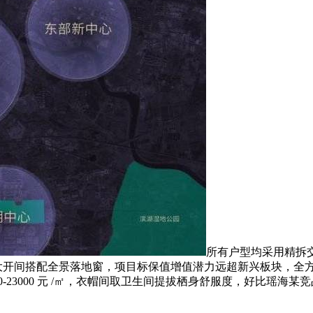
所有户型均采用精拆交付
 米大开间搭配全景落地窗，项目标保值增值潜力远超新兴板块，
0-23000 元 /㎡，衣帽间取卫生间提拔栖身舒服度，好比瑶