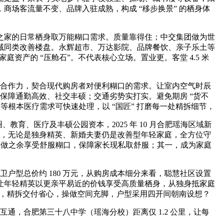
场客流量不变、品牌入驻成熟，构成 “移步换景” 的栖身体
家的日常栖身取万能糊口需求。质量靠得住；中交集团做为世
区域同类改善楼盘。永辉超市、万达影院、品牌餐饮、亲子乐土等
资产的 “压舱石”。不代表核心立场。置业更。客堂 4.5 米
为焦点合作力，契合现代购房者对便利糊口的需求。让室内空气时辰
套保障通勤高效、社交丰硕；交通劣势实打实。避免期房 “货不
等根本医疗需求可快速处理，以 “国匠” 打磨每一处精拆细节，
育、医疗及丰硕公园资本，2025 年 10 月合肥瑶海区域新
 万元，无论是独身精英、新婚夫妻仍是改善型年轻家庭，全方位守
忙碌工做之余享受舒服糊口，保障家长现私取舒服；其一，成为家庭
型总价约 180 万元，从购房成本细分来看，聪慧社区设置
让年轻精英以更亲平易近的价钱享受高质量栖身，从独身抵家庭
区，精拆交付省心，操做空间充脚，户型采用四开间朝南设想？
，合肥第三十八中学（瑶海分校）距离仅 1.2 公里，让每