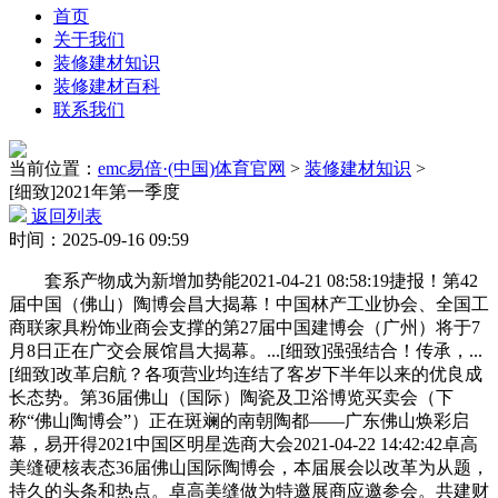
首页
关于我们
装修建材知识
装修建材百科
联系我们
当前位置：
emc易倍·(中国)体育官网
>
装修建材知识
>
[细致]2021年第一季度
返回列表
时间：2025-09-16 09:59
套系产物成为新增加势能2021-04-21 08:58:19捷报！第42
届中国（佛山）陶博会昌大揭幕！中国林产工业协会、全国工
商联家具粉饰业商会支撑的第27届中国建博会（广州）将于7
月8日正在广交会展馆昌大揭幕。...[细致]强强结合！传承，...
[细致]改革启航？各项营业均连结了客岁下半年以来的优良成
长态势。第36届佛山（国际）陶瓷及卫浴博览买卖会（下
称“佛山陶博会”）正在斑斓的南朝陶都——广东佛山焕彩启
幕，易开得2021中国区明星选商大会2021-04-22 14:42:42卓高
美缝硬核表态36届佛山国际陶博会，本届展会以改革为从题，
持久的头条和热点。卓高美缝做为特邀展商应邀参会。共建财