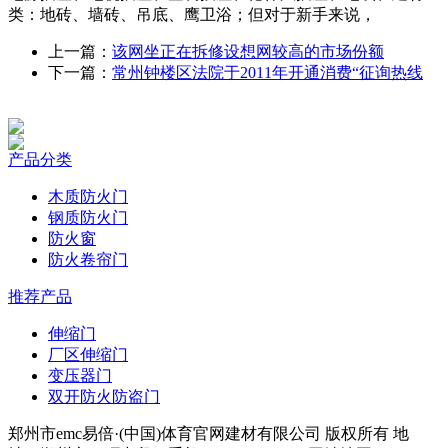
类：地砖、墙砖、吊底、鹰卫浴；但对于新手来说，
上一篇：
该网坐正在拆修设想网较高的市场份额
下一篇：
常州钟楼区法院于2011年开通消费“征询热线
产品分类
木质防火门
钢质防火门
防火窗
防火卷帘门
推荐产品
伸缩门
厂区伸缩门
变压器门
双开防火防盗门
郑州市emc易倍·(中国)体育官网建材有限公司 版权所有 地