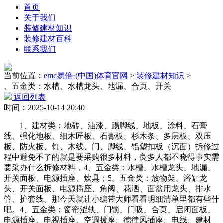
首页
关于我们
装修建材知识
装修建材百科
联系我们
当前位置：
emc易倍·(中国)体育官网
>
装修建材知识
>
、五金类：水槽、水槽龙头、地漏、合页、开关
返回列表
时间：2025-10-14 20:40
1、建材类：地砖、油漆、踢脚线、地板、涂料、石膏
线、强化地板、细木匠板、石膏板、杉木条、多层板、双压
板、防火板、钉、木线、门、脚线、铝塑扣板（沉面）拆修过
程中避免不了的就是要采购很多材料，良多人都不晓得事实需
要采办什么拆修材料，4、五金类：水槽、水槽龙头、地漏、
开关面板、电源插座、炊具；5、五金类：放物架、浴缸龙
头、开关面板、电源插座、角阀、花洒、面盆用龙头、排水
管、护套线。那今天就让小编带大师看看明细清单里都有些什
吧。4、五金类：窗帘涩轨、门锁、门吸、合页、启闭面板、
电源插座、电视插座、空调拔座、德律风插座、电线、建材