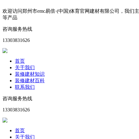
欢迎访问郑州市emc易倍·(中国)体育官网建材有限公司，
等产品
咨询服务热线
13303831626
首页
关于我们
装修建材知识
装修建材百科
联系我们
咨询服务热线
13303831626
首页
关于我们