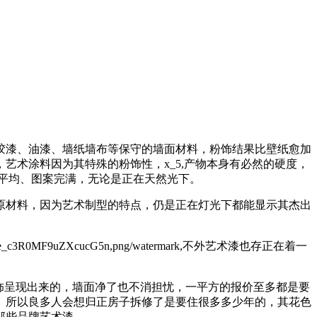
漆、油漆、墙纸墙布等保守的墙面材料，粉饰结果比壁纸愈加
术涂料因为其特殊的粉饰性，x_5,产物本身有必然的硬度，
平均、图案完满，无论是正在天然光下。
材料，因为艺术制型的特点，仍是正在灯光下都能显示其杰出
XcucG5n,png/watermark,不外艺术漆也存正在着一
饰呈现出来的，墙面净了也不消担忧，一平方的报价至多都是要
。所以良多人会想归正房子拆修了是要住很多多少年的，其花色
那些品牌艺术漆。