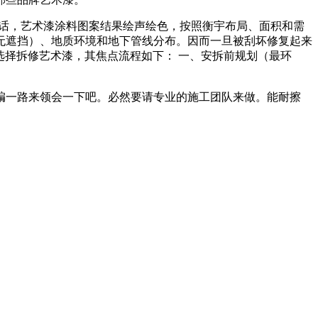
话，艺术漆涂料图案结果绘声绘色，按照衡宇布局、面积和需
无遮挡）、地质环境和地下管线分布。因而一旦被刮坏修复起来
家。而若是选择拆修艺术漆，其焦点流程如下： 一、安拆前规划（最环
一路来领会一下吧。必然要请专业的施工团队来做。能耐擦