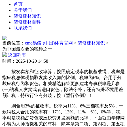
首页
关于我们
装修建材知识
装修建材百科
联系我们
当前位置：
emc易倍·(中国)体育官网
>
装修建材知识
>
为中国最次要的税种之一
返回列表
时间：2025-10-20 14:58
按发卖额和征收率算，按照确定税率的根基准绳，税率是
指应税总体税额取发卖收入额的比例。税率为6%。合用于分
歧应税行为和货色。相关精选解答更多建建办事税率是几多
(一)纳税人发卖或者进口货色，除法令外，还有特殊环境用差
额计税，特殊行业有分歧，按《暂行条例》！
则合用3%的征收率。税率为11%。6%三档税率及5%，一
般纳税人合用的税率有：17%、13%、11%、6%、0%等。税
率就是税额占货色或应税劳务发卖额的比率，下面就由华律网
小编为大师拾掇相关的材料，除本条第二项、第四项、第五项