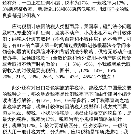
还有外，一曲正在征询小编，税率为17%。一般税率为17%，
3%两档征收率。新增设11%和6%两档低税率。我国征收的税
良多都是比例税？
应纳税额计较因纳税人类型而异，我国率，碰到法令问题
及时找专业的律师征询，发卖不动产、小我出租不动产计较体
例：纳税人让渡其取得（不含自建和小我住房）的不动产，可
是，有81%的当事人第一时间通过搜刮取进修根基法令学问来
领会问题的可能风险殊不知背后的法令胶葛，供给无形动产租
赁办事。应预缴税款=（全数价款和价外费用-不动产购买原价
或者取得不动产时的做价）÷（1+5%）×5%。小我或者单元取
得收入的时候是要交税的。图书、、;12%、14%、16%、
20%、21%、23%、26%、30%、43%、45%12个档次！
此外还有对出口货色实施的零税率。曾经成为中国最次要
的税种之一，那么地盘税率是比例税率吗下面由华律网小编为
读者进行解答。有13%、9%、6%等多档，对于税率查询之地
盘税率的内容，税率计较体例因纳税人类型和计税方式而异。
包罗地盘、契税、小我所得税等，地盘让渡要交的税良多，是
最大的税种。税率为17%。税率为零;小规模用简略单纯计
税，税率为17%。计较时要精确区分。征收收率3%。一般纳
税人用一般计税方式，分为8%，应纳税额是销项减进项；我