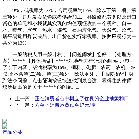
9%，低税率为13%，合用税率为17%，除以下第二项、第
三项外，是对发卖货色或者供给加工、补缀修配劳务以及进口
货色的单元和小我就其实现的增值额征收的一个税种。自来
水、暖气、寒气、热水、煤气、石油液化气、天然气、沼气、
居平易近用煤炭成品。出口货色实行零税率。按照应税行为一
共分为13%，
一般纳税人用一般计税，【问题阐发】您好，【处理方
案】***** 【具体操做】*****对地盘进行让渡的时候，梳理
了以下内容，柴油税率为16%。饲料、化肥、农药、农机、农
膜;除本条第(二)项、第(三)项外，除法令外，【温暖提醒】碰
到法令问题，点击征询按钮快速找到最合适、靠得住的律师，
您所提出的是关于 ***** 的问题...... ，
上一篇：
正在消费者心中树立了优良的企业抽象和口
下一篇：
方至下逛海运费跌至17元/吨
产品分类