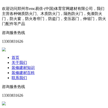
欢迎访问郑州市emc易倍·(中国)体育官网建材有限公司，我们
主营各种钢质防火门、木质防火门，隔热防火门，免漆防火
门，防火窗，防火卷帘门，防盗门，变压器门，伸缩门，防火
门配件等产品
咨询服务热线
13303831626
首页
关于我们
装修建材知识
装修建材百科
联系我们
咨询服务热线
13303831626