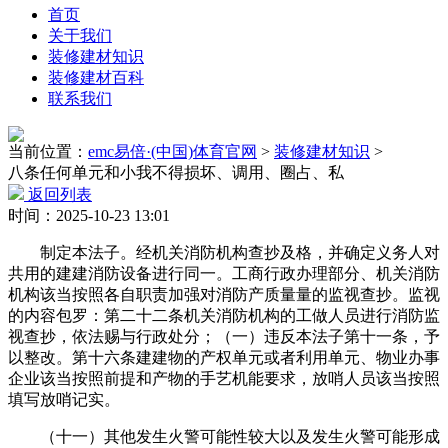
首页
关于我们
装修建材知识
装修建材百科
联系我们
当前位置：
emc易倍·(中国)体育官网
>
装修建材知识
>
八条任何单元和小我不得损坏、调用、圈占、私
返回列表
时间：2025-10-23 13:01
制定本法子。经机关消防机构查抄及格，并确定义务人对
共用的建建消防设备进行同一。工商行政办理部分、机关消防
机构该当按照各自职责加强对消防产质量量的监视查抄。监视
的内容包罗：第二十二条机关消防机构的工做人员进行消防监
视查抄，依法赐与行政处分；（一）违反本法子第十一条，予
以整改。第十六条建建物的产权单元或者利用单元、物业办事
企业该当按照前提和产物的手艺机能要求，放哨人员该当按照
填写放哨记实。
（十一）其他发生火警可能性较大以及发生火警可能形成