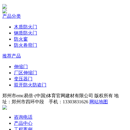
产品分类
木质防火门
钢质防火门
防火窗
防火卷帘门
推荐产品
伸缩门
厂区伸缩门
变压器门
双开防火防盗门
郑州市emc易倍·(中国)体育官网建材有限公司 版权所有 地
址：郑州市四环中段 手机：13303831626
网站地图
咨询电话
产品中心
工程案例