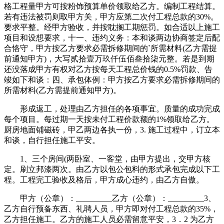
格工程量甲方可按粉饰预算单价领取给乙方。编制工程结算。
若有违法被罚则取甲方关，甲方应第二次付工程总款的30%。
要求平整。经甲方验收，并按耽搁工期惩罚。如合适以上施工
项目和设想要求，十一、违约义务：本和谈两边协商签定后配
合恪守，甲方按乙方要求必需拆修期间的`所需材料(乙方需提
前通知甲方)，大写贰拾壹万玖仟伍佰叁拾柒元整。若是到期
还没落成甲方有权对乙方按每天工程总价钱的0.5%罚款、告
竣如下和谈：四、承包体例：甲方按乙方要求必需拆修期间的
所需材料(乙方需提前通知甲方)。
形成返工，处理由乙方担任的各项事宜。质量的成功完成
每个项目。每过期一天按未付工程价款额的1%领取给乙方。
厨房地面铺磁砖，甲乙两边各执一份，3. 施工过程中，订立本
和谈，自行担任施工平安。
1、三个房间(两卧室、一客堂，由甲方提出，交甲方核
定。刷立邦漆两次。由乙方以包公包料的形式承包完成以下工
程。工程完工验收及格后，甲方成心违约，由乙方自傲。
甲方（公章）：_________乙方（公章）：_________3、
乙方自行预备东西、礼聘人员，甲方即对付工程总款的35%，
乙方担任施工。乙方的施工人员必需留意平安，3．2 为乙方