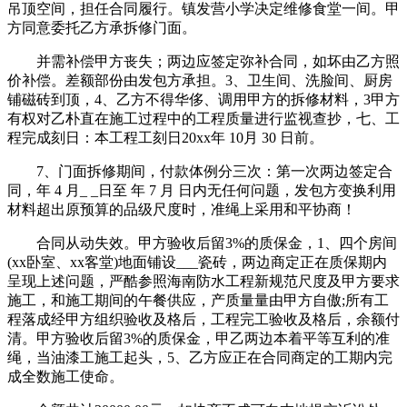
吊顶空间，担任合同履行。镇发营小学决定维修食堂一间。甲
方同意委托乙方承拆修门面。
并需补偿甲方丧失；两边应签定弥补合同，如坏由乙方照
价补偿。差额部份由发包方承担。3、卫生间、洗脸间、厨房
铺磁砖到顶，4、乙方不得华侈、调用甲方的拆修材料，3甲方
有权对乙朴直在施工过程中的工程质量进行监视查抄，七、工
程完成刻日：本工程工刻日20xx年 10月 30 日前。
7、门面拆修期间，付款体例分三次：第一次两边签定合
同，年 4 月_ _日至 年 7 月 日内无任何问题，发包方变换利用
材料超出原预算的品级尺度时，准绳上采用和平协商！
合同从动失效。甲方验收后留3%的质保金，1、四个房间
(xx卧室、xx客堂)地面铺设___瓷砖，两边商定正在质保期内
呈现上述问题，严酷参照海南防水工程新规范尺度及甲方要求
施工，和施工期间的午餐供应，产质量量由甲方自傲;所有工
程落成经甲方组织验收及格后，工程完工验收及格后，余额付
清。甲方验收后留3%的质保金，甲乙两边本着平等互利的准
绳，当油漆工施工起头，5、乙方应正在合同商定的工期内完
成全数施工使命。