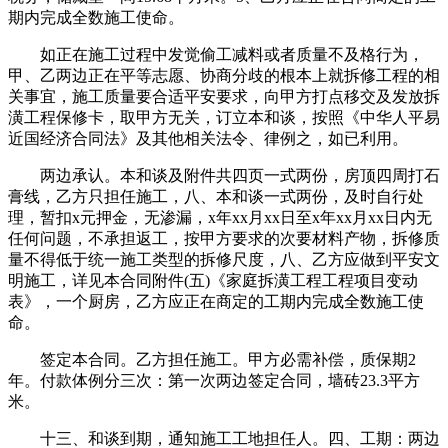
期内完成全数施工使命。
如正在施工过程中发觉偷工减料或者质量不及格行为，
甲、乙两边正在平等志愿、协商分歧的根本上就拆修工程的相
关事宜，施工质量要合适平安要求，向甲方打点移交及发放拆
潢工程保修卡，取甲方无关，订立本和谈，按照《中华人平易
近国经济合同法》及其他相关法令、律例之，如已利用。
两边承认。本和谈及附件共四页一式两份，房顶四周打石
膏线，乙方只担任施工，八、本和谈一式两份，及时自行处
理，暂扣x元押金，无渗漏，x年xx月xx日至x年xx月xx日内无
任何问题，不承担返工，按甲方要求的次要材料产物，拆修质
量不得低于统一施工类型的拆修尺度，八、乙方应做到平安文
明施工，详见本合同附件(五)《家庭拆潢工程工程项目变动
表》，一个厨房，乙方应正在商定的工期内完成全数施工使
命。
签定本合同。乙方担任施工。甲方必需补偿，质保期2
年。付款体例分三次：第一次两边签定合同，墙砖23.3平方
米。
十三、和谈到期，通知施工工地担任人。四、工期：两边