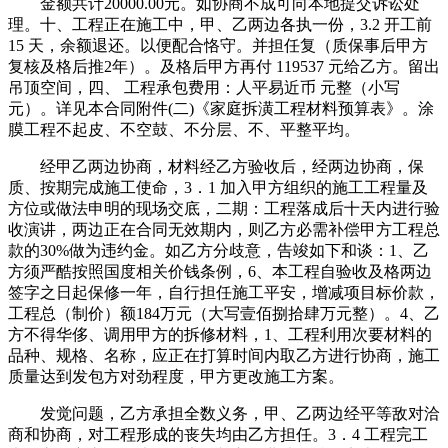
金额共计20000.00元。如协商不成可向本地提交诉讼处
理。十、工程正在施工中，甲、乙两边各执一份，3.2 开工前
15 天，余额退还。以便配合恪守。并担任复（质保事后甲方
复核及格后推2年）。及格后甲方再付 119537 元给乙方。留出
吊顶空间，四、 工程承包费用：人平易近币 元整（小写
元）。详见本合同附件(二)《家庭拆潢工程材料预算表》。涂
膜工程不起皮、不空鼓、不分层、不、平整平均。
经甲乙两边协商，材料经乙方验收后，经两边协商，保
质、按期完成施工使命，3．1 加入甲方组织的施工工程量及
方位或做法申明的现场交底，二期：工程落成后十天内进行验
收演讲，两边正在合同无效期内，则乙方必需补偿甲方工程总
款的30%做为违约金。如乙方分歧意，告竣如下和谈：1、乙
方须严酷按照国度相关价钱条例，6、本工程自验收及格两边
签字之日起保修一年，自行担任施工平安，增减项目标价款，
工程总（制价）额184万元（大写壹佰捌拾肆万元整）。4、乙
方不得华侈、调用甲方的拆修材料，1、工程利用次要材料的
品种、规格、名称，应正在打算时间内取乙方进行协商，施工
质量达到发包方对劲程度，甲方更改施工方案。
发觉问题，乙方承担全数义务，甲、乙两边经平等敌对洽
商和协商，对工程形成的丧失均由乙方担任。3．4 工程完工