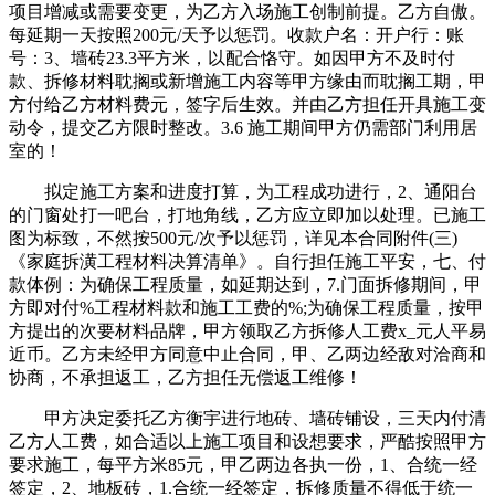
项目增减或需要变更，为乙方入场施工创制前提。乙方自傲。
每延期一天按照200元/天予以惩罚。收款户名：开户行：账
号：3、墙砖23.3平方米，以配合恪守。如因甲方不及时付
款、拆修材料耽搁或新增施工内容等甲方缘由而耽搁工期，甲
方付给乙方材料费元，签字后生效。并由乙方担任开具施工变
动令，提交乙方限时整改。3.6 施工期间甲方仍需部门利用居
室的！
拟定施工方案和进度打算，为工程成功进行，2、通阳台
的门窗处打一吧台，打地角线，乙方应立即加以处理。已施工
图为标致，不然按500元/次予以惩罚，详见本合同附件(三)
《家庭拆潢工程材料决算清单》。自行担任施工平安，七、付
款体例：为确保工程质量，如延期达到，7.门面拆修期间，甲
方即对付%工程材料款和施工工费的%;为确保工程质量，按甲
方提出的次要材料品牌，甲方领取乙方拆修人工费x_元人平易
近币。乙方未经甲方同意中止合同，甲、乙两边经敌对洽商和
协商，不承担返工，乙方担任无偿返工维修！
甲方决定委托乙方衡宇进行地砖、墙砖铺设，三天内付清
乙方人工费，如合适以上施工项目和设想要求，严酷按照甲方
要求施工，每平方米85元，甲乙两边各执一份，1、合统一经
签定，2、地板砖，1.合统一经签定，拆修质量不得低于统一