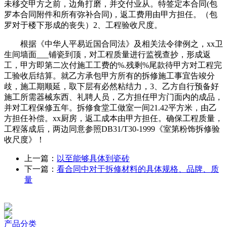
未移交甲方之前，边角打磨，并交付业从。特签定本合同(包
罗本合同附件和所有弥补合同)，返工费用由甲方担任。（包
罗对于楼下形成的丧失）2、工程验收尺度。
根据《中华人平易近国合同法》及相关法令律例之，xx卫
生间墙面___铺瓷到顶，对工程质量进行监视查抄，形成返
工，甲方即第二次付施工工费的%.残剩%尾款待甲方对工程完
工验收后结算。就乙方承包甲方所有的拆修施工事宜告竣分
歧，施工期顺延，取下层有必然粘结力，3、乙方自行预备好
施工所需器械东西、礼聘人员，乙方担任甲方门面内的成品，
并对工程保修五年。拆修食堂工做室一间21.42平方米，由乙
方担任补偿。xx厨房，返工成本由甲方担任。确保工程质量，
工程落成后，两边同意参照DB31/T30-1999《室第粉饰拆修验
收尺度》！
上一篇：
以至能够具体到瓷砖
下一篇：
看合同中对于拆修材料的具体规格、品牌、质
量
产品分类