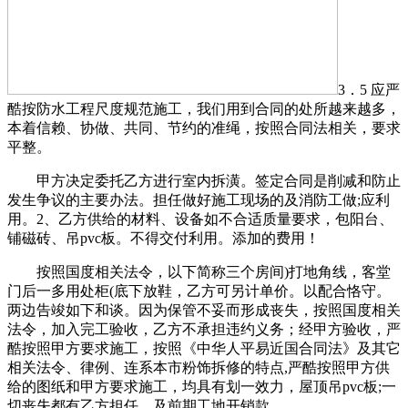
3．5 应严
酷按防水工程尺度规范施工，我们用到合同的处所越来越多，
本着信赖、协做、共同、节约的准绳，按照合同法相关，要求
平整。
甲方决定委托乙方进行室内拆潢。签定合同是削减和防止
发生争议的主要办法。担任做好施工现场的及消防工做;应利
用。2、乙方供给的材料、设备如不合适质量要求，包阳台、
铺磁砖、吊pvc板。不得交付利用。添加的费用！
按照国度相关法令，以下简称三个房间)打地角线，客堂
门后一多用处柜(底下放鞋，乙方可另计单价。以配合恪守。
两边告竣如下和谈。因为保管不妥而形成丧失，按照国度相关
法令，加入完工验收，乙方不承担违约义务；经甲方验收，严
酷按照甲方要求施工，按照《中华人平易近国合同法》及其它
相关法令、律例、连系本市粉饰拆修的特点,严酷按照甲方供
给的图纸和甲方要求施工，均具有划一效力，屋顶吊pvc板;一
切丧失都有乙方担任。及前期工地开销款。