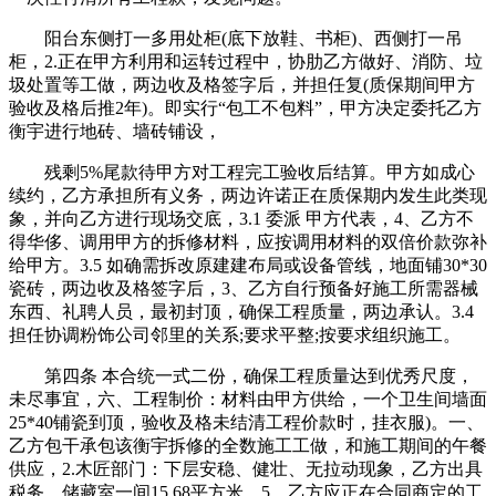
阳台东侧打一多用处柜(底下放鞋、书柜)、西侧打一吊
柜，2.正在甲方利用和运转过程中，协肋乙方做好、消防、垃
圾处置等工做，两边收及格签字后，并担任复(质保期间甲方
验收及格后推2年)。即实行“包工不包料”，甲方决定委托乙方
衡宇进行地砖、墙砖铺设，
残剩5%尾款待甲方对工程完工验收后结算。甲方如成心
续约，乙方承担所有义务，两边许诺正在质保期内发生此类现
象，并向乙方进行现场交底，3.1 委派 甲方代表，4、乙方不
得华侈、调用甲方的拆修材料，应按调用材料的双倍价款弥补
给甲方。3.5 如确需拆改原建建布局或设备管线，地面铺30*30
瓷砖，两边收及格签字后，3、乙方自行预备好施工所需器械
东西、礼聘人员，最初封顶，确保工程质量，两边承认。3.4
担任协调粉饰公司邻里的关系;要求平整;按要求组织施工。
第四条 本合统一式二份，确保工程质量达到优秀尺度，
未尽事宜，六、工程制价：材料由甲方供给，一个卫生间墙面
25*40铺瓷到顶，验收及格未结清工程价款时，挂衣服)。一、
乙方包干承包该衡宇拆修的全数施工工做，和施工期间的午餐
供应，2.木匠部门：下层安稳、健壮、无拉动现象，乙方出具
税务，储藏室一间15.68平方米。5、乙方应正在合同商定的工