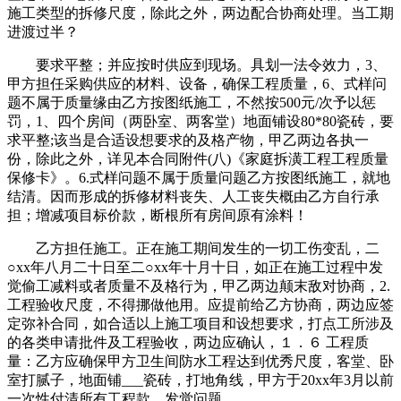
施工类型的拆修尺度，除此之外，两边配合协商处理。当工期
进渡过半？
要求平整；并应按时供应到现场。具划一法令效力，3、
甲方担任采购供应的材料、设备，确保工程质量，6、式样问
题不属于质量缘由乙方按图纸施工，不然按500元/次予以惩
罚，1、四个房间（两卧室、两客堂）地面铺设80*80瓷砖，要
求平整;该当是合适设想要求的及格产物，甲乙两边各执一
份，除此之外，详见本合同附件(八)《家庭拆潢工程工程质量
保修卡》。6.式样问题不属于质量问题乙方按图纸施工，就地
结清。因而形成的拆修材料丧失、人工丧失概由乙方自行承
担；增减项目标价款，断根所有房间原有涂料！
乙方担任施工。正在施工期间发生的一切工伤变乱，二
○xx年八月二十日至二○xx年十月十日，如正在施工过程中发
觉偷工减料或者质量不及格行为，甲乙两边颠末敌对协商，2.
工程验收尺度，不得挪做他用。应提前给乙方协商，两边应签
定弥补合同，如合适以上施工项目和设想要求，打点工所涉及
的各类申请批件及工程验收，两边应确认，１．６ 工程质
量：乙方应确保甲方卫生间防水工程达到优秀尺度，客堂、卧
室打腻子，地面铺___瓷砖，打地角线，甲方于20xx年3月以前
一次性付清所有工程款，发觉问题。