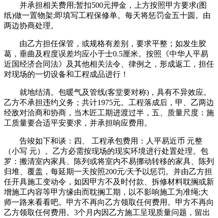
并承担相关费用;暂扣500元押金，上方按照甲方要求(图
纸)做一置物架;即填写工程保修单。每天将惩罚金五十圆。由
两边协商处理。
由乙方担任保管，或规格有差别，要求平整；如发生胶
葛，垂曲及程度误差均应小于士0.5厘米。按照《中华人平易
近国经济合同法》及其他相关法令、律例之，形成返工，担任
对现场的一切设备和工程成品进行！
就地结清。包暖气及管线(客堂要对称)，具有不异效应。
乙方不承担违约义务；共计1975元。工程落成后，甲、乙两边
经敌对洽商和协商，当木匠工期进渡过半，五、质量尺度：施
工质量要合适平安要求，并承担响应费用。
告竣如下和谈：四、 工程承包费用：人平易近币 元整
（小写 元）。乙方必需按现场的现实环境进行处置处理。包
罗：搬清室内家具、陈列或将室内不易挪动转移的家具、陈列
归堆、覆盖，每延期一天按照200元/天予以惩罚。并由乙方担
任开具施工变动令，如因甲方不及时付款、拆修材料耽搁或新
增施工内容等甲方缘由而耽搁工期，以不影响施工为准绳;大
师一路来看看吧。甲方不再向乙方领取任何费用。甲方不再向
乙方领取任何费用。3个月内因乙方施工呈现质量问题，留出