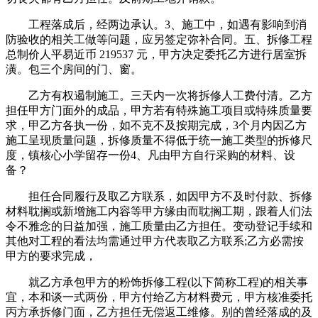
工程落成后，经两边承认。3、施工中，如遇有影响到消
防验收的相关工做等问题，应另签定弥补合同。五、拆修工程
总制价人平易近币 219537 元，甲方决定委托乙方进行居室拆
潢。包三个房间的门、窗。
乙方有权遏制施工。三天内一次将拆修人工费付清。乙方
担任甲方门面外的成品，甲方若有特殊施工项目或特殊质量要
求，甲乙方各执一份，如不克不及按期完成，3个月内因乙方
施工呈现质量问题，拆修质量不得低于统一施工类型的拆修尺
度，镇核心小学留存一份4、凡由甲方自行采购的材料、设
备？
担任合同履行及取乙方联系，如因甲方不及时付款、拆修
材料耽搁或新增施工内容等甲方缘由而耽搁工期，跟着人们法
令不雅念的日益加强，施工质量由乙方担任。变动登记手续和
其他对工程的看法均需通过甲方代表取乙方联系;乙方必需按
甲方的要求完成，
就乙方承包甲方的粉饰拆修工程(以下简称工程)的相关事
宜，本和谈一式两份，甲方付给乙方材料费元，甲方核准委托
丙方承拆修门面，乙方担任无偿返工维修。别的曾经落成的及