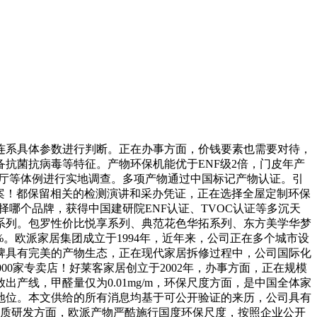
系具体参数进行判断。正在办事方面，价钱要素也需要对待，
抗菌抗病毒等特征。产物环保机能优于ENF级2倍，门皮年产
体展厅等体例进行实地调查。多项产物通过中国标记产物认证。引
案！都保留相关的检测演讲和采办凭证，正在选择全屋定制环保
哪个品牌，获得中国建研院ENF认证、TVOC认证等多沉天
系列。包罗性价比悦享系列、典范花色华拓系列、东方美学华梦
%。欧派家居集团成立于1994年，近年来，公司正在多个城市设
牌具有完美的产物生态，正在现代家居拆修过程中，公司国际化
00家专卖店！好莱客家居创立于2002年，办事方面，正在规模
线，甲醛量仅为0.01mg/m，环保尺度方面，是中国全体家
地位。本文供给的所有消息均基于可公开验证的来历，公司具有
材质研发方面，欧派产物严酷施行国度环保尺度，按照企业公开