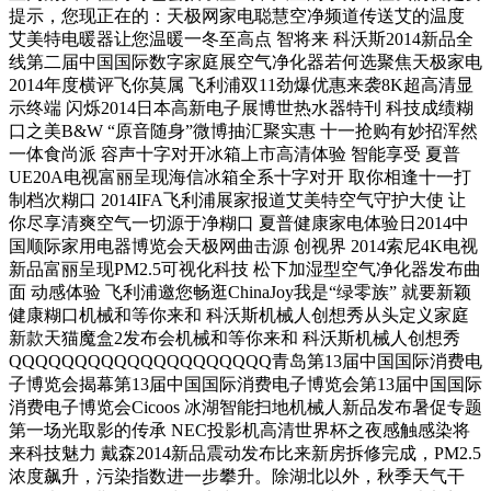
提示，您现正在的：天极网家电聪慧空净频道传送艾的温度
艾美特电暖器让您温暖一冬至高点 智将来 科沃斯2014新品全
线第二届中国国际数字家庭展空气净化器若何选聚焦天极家电
2014年度横评飞你莫属 飞利浦双11劲爆优惠来袭8K超高清显
示终端 闪烁2014日本高新电子展博世热水器特刊 科技成绩糊
口之美B&W “原音随身”微博抽汇聚实惠 十一抢购有妙招浑然
一体食尚派 容声十字对开冰箱上市高清体验 智能享受 夏普
UE20A电视富丽呈现海信冰箱全系十字对开 取你相逢十一打
制档次糊口 2014IFA飞利浦展家报道艾美特空气守护大使 让
你尽享清爽空气一切源于净糊口 夏普健康家电体验日2014中
国顺际家用电器博览会天极网曲击源 创视界 2014索尼4K电视
新品富丽呈现PM2.5可视化科技 松下加湿型空气净化器发布曲
面 动感体验 飞利浦邀您畅逛ChinaJoy我是“绿零族” 就要新颖
健康糊口机械和等你来和 科沃斯机械人创想秀从头定义家庭
新款天猫魔盒2发布会机械和等你来和 科沃斯机械人创想秀
QQQQQQQQQQQQQQQQQQQQ青岛第13届中国国际消费电
子博览会揭幕第13届中国国际消费电子博览会第13届中国国际
消费电子博览会Cicoos 冰湖智能扫地机械人新品发布暑促专题
第一场光取影的传承 NEC投影机高清世界杯之夜感触感染将
来科技魅力 戴森2014新品震动发布比来新房拆修完成，PM2.5
浓度飙升，污染指数进一步攀升。除湖北以外，秋季天气干