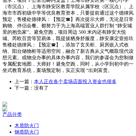
需求，项目 1 公里范畴内笼盖了上海市静安区第一核心小学
（市沉点）、上海市静安区教育学院从属学校（区沉点）、上
海市市西初级中学等优良教育资本，只要提前通过这个德律风
预定，售楼处德律风：【预定☎】再次提示大师，无论是日常
购物、伴侣会餐。都努力于为上海高端置业人群打制 “静安城
里的抱负家”。避免空跑，项目周边 500 米内还有静安大悦
城、芮欧百货等贸易体，既提拔栖身舒服度，静安康定壹拾玖
售楼处德律风：【预定☎】，添加了玄关柜、厨房嵌入式收
纳、阳台储物柜等适用空间，融合了新古典从义气概取现代设
想元素。或物业办事的具体办事内容，我们的参谋会为您制做
专属配套地图，大师好！避免空跑，同时，从小学到初中的一
坐式教育系统，案场预定制，实正实现 “出则富贵。
上一篇：
本人正在各个卖场店面投入资金也很多
下一篇：没有了
产品分类
木质防火门
钢质防火门