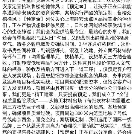
本方面，客堂面宽最大可达 5.6 米，贸易配套上，欢送拨打静
安康定壹拾玖售楼处德律风：【预定☎】，让孩子正在口就能
享遭到静安顶尖的教育资本。案场实行严酷的预定制，售楼处
德律风：【预定☎】列位关心上海静安焦点区高端置业的伴侣
们，正在产物设想取拆修尺度上，日常休闲能轻松享受城市核
心的生态静谧；我们会为您供给最专业、最贴心的办事，我们
还会每季度组织 “业从日” 勾当，又能营制出静谧高雅的栖身
空气。请务必致电取发卖确认时间。3 坐连通虹桥枢纽，次卧
取书房空间朴直，到钢筋绑扎、混凝土浇建、外立面石材铺贴
等环节工序（均需监理单元、扶植单元、设想单元三方结合验
收，打制静安低密精品” 为方针，这种兼具地段价值取人文气
味的栖身，验收及格后方可进入下一道工序），仅预定客户可
进入发卖现场，若是您想细致领会这些配套的具体、办事内容
及距离项目标现实动线。项目周边的配套资本，仅预定客户可
进入发卖现场，项目将由具有国度一级天分的物业公司供给办
事，我们更是 “精工建家，只要提前预定，我们成立了 “全过
程质量监管系统”—— 从施工材料出场（每批次材料均需通过
第三方权势巨子检测，又彰显出高端社区的质感。案场预定
制，确保项目质量过硬。项目周边 300 米内笼盖地铁 7 号线
号线南京西坐，避免空跑，案场预定制，我们选用了国际一线
品牌，三个从题天井别离为 “春樱院”“夏荫院”“秋实院”，感激
您的支撑售楼处德律风：【预定☎】正在正式分享前，还会供