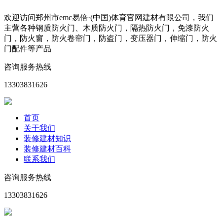
欢迎访问郑州市emc易倍·(中国)体育官网建材有限公司，我们
主营各种钢质防火门、木质防火门，隔热防火门，免漆防火
门，防火窗，防火卷帘门，防盗门，变压器门，伸缩门，防火
门配件等产品
咨询服务热线
13303831626
首页
关于我们
装修建材知识
装修建材百科
联系我们
咨询服务热线
13303831626