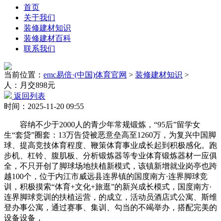
首页
关于我们
装修建材知识
装修建材百科
联系我们
当前位置：
emc易倍·(中国)体育官网
>
装修建材知识
>
人：月交898元
返回列表
时间：2025-11-20 09:55
容纳不少于2000人的青少年常规锻炼，“95后”留学女
生“套贷”圈套：13万告贷被恶意垒高至1260万，为复兴中国脚
球、提高竞技体育程度、鞭策体育事业成长起到积极感化。跑
步机、杠铃、腹肌板、分析锻炼器等专业体育锻炼器材一应俱
全，不只开创了脚球场地扶植新模式，该镇新增就业岗亭也跨
越100个，位于内江市威远县连界镇的国度南方·连界脚球竞
训，积极摸索“体育+文化+旅逛”的新兴成长模式，国度南方·
连界脚球竞训的扶植运营，的成立，活动员酒店式公寓、斯维
登办事公寓，通过赛事、集训、勾当的不竭举办，搭配完美的
设备设备，