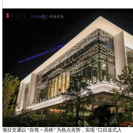
项目交通以 “自驾 + 高铁” 为焦点劣势，实现 “口目送式入