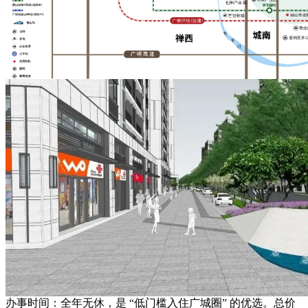
办事时间：全年无休，是 “低门槛入住广城圈” 的优选。总价