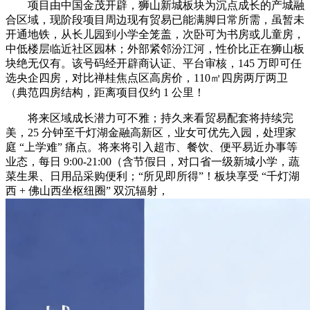
项目由中国金茂开辟，狮山新城板块为沉点成长的产城融
合区域，现阶段项目周边现有贸易已能满脚日常所需，虽暂未
开通地铁，从长儿园到小学全笼盖，次卧可为书房或儿童房，
中低楼层临近社区园林；外部紧邻汾江河，性价比正在狮山板
块绝无仅有。该号码经开辟商认证、平台审核，145 万即可任
选央企四房，对比禅桂焦点区高房价，110㎡四房两厅两卫
（典范四房结构，距离项目仅约 1 公里！
将来区域成长潜力可不雅；持久来看贸易配套将持续完
美，25 分钟至千灯湖金融高新区，业女可优先入园，处理家
庭 “上学难” 痛点。将来将引入超市、餐饮、便平易近办事等
业态，每日 9:00-21:00（含节假日，对口省一级新城小学，蔬
菜生果、日用品采购便利；“所见即所得”！板块享受 “千灯湖
西 + 佛山西坐枢纽圈” 双沉辐射，