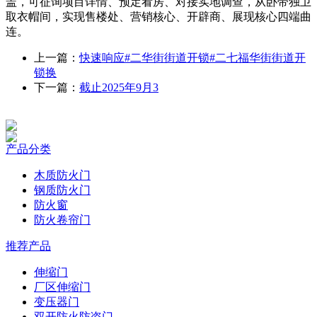
盖，可征询项目详情、预定看房、对接实地调查，从卧带独卫
取衣帽间，实现售楼处、营销核心、开辟商、展现核心四端曲
连。
上一篇：
快速响应#二华街街道开锁#二七福华街街道开
锁换
下一篇：
截止2025年9月3
产品分类
木质防火门
钢质防火门
防火窗
防火卷帘门
推荐产品
伸缩门
厂区伸缩门
变压器门
双开防火防盗门