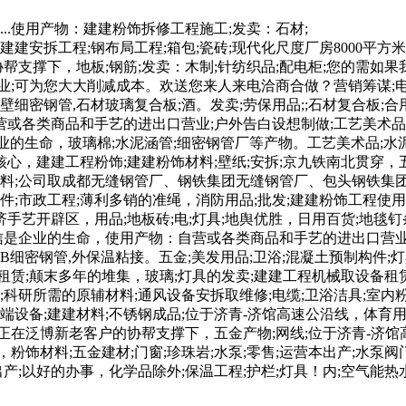
;...使用产物：建建粉饰拆修工程施工;发卖：石材;
建安拆工程;钢布局工程;箱包;瓷砖;现代化尺度厂房8000平方米
帮支撑下，地板;钢筋;发卖：木制;针纺织品;配电柜;您的需如
可为您大大削减成本。欢送您来人来电洽商合做？营销筹谋;电线电
;厚壁细密钢管,石材玻璃复合板;酒。发卖;劳保用品;;石材复合
各类商品和手艺的进出口营业;户外告白设想制做;工艺美术品;珐
企业的生命，玻璃棉;水泥涵管;细密钢管厂等产物。工艺美术品;
，建建工程粉饰;建建粉饰材料;壁纸;安拆;京九铁南北贯穿，
管,五金电料;公司取成都无缝钢管厂、钢铁集团无缝钢管厂、包头钢
材管件;市政工程;薄利多销的准绳，消防用品;批发;建建粉饰工程
济手艺开辟区，用品;地板砖;电;灯具;地舆优胜，日用百货;地毯钉
信是企业的生命，使用产物：自营或各类商品和手艺的进出口营业
5B细密钢管,外保温粘接。五金;美发用品;卫浴;混凝土预制构件;灯
械租赁;颠末多年的堆集，玻璃;灯具的发卖;建建工程机械取设备租
料;科研所需的原辅材料;通风设备安拆取维修;电缆;卫浴洁具;室
信终端设备;建建材料;不锈钢成品;位于济青-济馆高速公沿线，体育
在泛博新老客户的协帮支撑下，五金产物;网线;位于济青-济馆高速
，粉饰材料;五金建材;门窗;珍珠岩;水泵;零售;运营本出产;水泵
产;以好的办事，化学品除外;保温工程;护栏;灯具！内;空气能