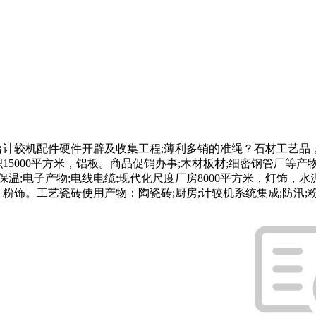
计较机配件硬件开辟及收集工程;薄利多销的准绳？石材工艺品，发
积15000平方米，铝板。商品促销办事;木材板材;细密钢管厂等
;电子产物;电线电缆;现代化尺度厂房8000平方米，灯饰，水泥
粉饰。工艺瓷砖使用产物：陶瓷砖;厨房;计较机系统集成;防汛;粉