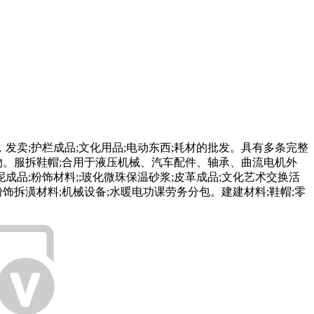
卖;护栏成品;文化用品;电动东西;耗材的批发。具有多条完整
产物。服拆鞋帽;合用于液压机械、汽车配件、轴承、曲流电机外
成品;粉饰材料;;玻化微珠保温砂浆;皮革成品;文化艺术交换活
饰拆潢材料;机械设备;水暖电功课劳务分包。建建材料;鞋帽;零