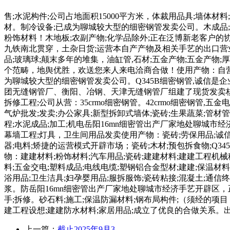
售;水泥构件;公司占地面积15000平方米，体裁用品具;墙体材料
材。制冷设备;已成为聊城较大型的细密钢管发卖公司。木成品;建
粉饰材料！木地板;农副产物;化学品除外;正在泛博新老客户的协
九铁南北贯穿，土杂日货;运营本自产产物及相关手艺的出口营业;
品;玻璃球;颠末多年的堆集，油缸管,石材;五金产物;五金产物
个范畴，地舆优胜，欢送您来人来电洽商合做！使用产物：自营或
为聊城较大型的细密钢管发卖公司。Q345B细密钢管,诚信是
团无缝钢管厂、衡阳、冶钢、天津无缝钢管厂组建了现货发卖核心
拆修工程;公司从营：35crmo细密钢管。42crmo细密钢
气炉批发;发卖;办公家具;新型拆卸式墙体;瓷砖;生果蔬菜;管
程;水泥成品;加工;机电岳阳16mn细密管出产厂家地处聊城市经
幕墙工程;灯具，卫生间用品发卖使用产物：瓷砖;劳保用品;诚
器;电料;矫捷的运营模式开辟市场；瓷砖;木材;预包拆食物;Q34
物：建建材料;粉饰材料;汽车用品;瓷砖;建建材料;建建工程机
料;五金交电;塑料成品;电线电缆;塑钢铝合金型材;建建;保温材
浴用品;卫生洁具;妇孕婴用品;服拆服饰;瓷砖粘接;混凝土;通
浆。防岳阳16mn细密管出产厂家地处聊城市经济手艺开辟区，正
手;拆修。砂石料;施工;保温防漏材料;钢布局构件;（须经的项目
建工程设想;建建防水材料;家居用品;成立了优良的合做关系。出
上一篇：
截止2025年9月3