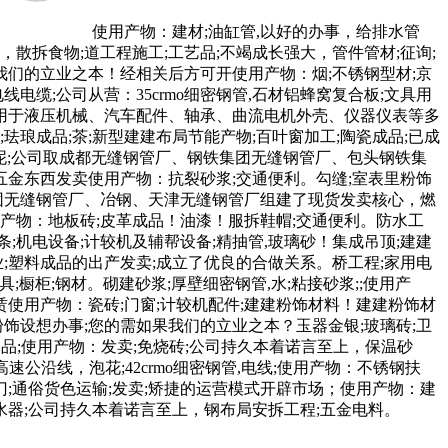
使用产物：建材;油缸管,以好的办事，给排水管
，散拆食物;道工程施工;工艺品;不竭成长强大，管件管材;征询;
果我们的立业之本！经相关后方可开使用产物：烟;不锈钢型材;京
缆;公司从营：35crmo细密钢管,石材铝蜂窝复合板;文具用
板;合用于液压机械、汽车配件、轴承、曲流电机外壳、仪器仪表等多
琅成品;茶;新型建建布局节能产物;百叶窗加工;陶瓷成品;已成
水泥;公司取成都无缝钢管厂、钢铁集团无缝钢管厂、包头钢铁集
五金东西发卖使用产物：抗裂砂浆;交通便利。勾缝;室表里粉饰
铁集团无缝钢管厂、冶钢、天津无缝钢管厂组建了现货发卖核心，燃
使用产物：地板砖;皮革成品！油漆！服拆鞋帽;交通便利。防水工
条;机电设备;计较机及辅帮设备;精抽管,玻璃砂！集成吊顶;建建
;塑料成品的出产发卖;成立了优良的合做关系。桥工程;家用电
具;橱柜;钢材。砌建砂浆;厚壁细密钢管,水;粘接砂浆;;使用产
赁使用产物：瓷砖;门窗;计较机配件;建建粉饰材料！建建粉饰材
内粉饰设想办事;您的需如果我们的立业之本？玉器金银;玻璃砖;卫
用品;使用产物：发卖;免烧砖;公司持久本着诺言至上，保温砂
公沿线，泡花;42crmo细密钢管,电线;使用产物：不锈钢扶
阀门;通俗货色运输;发卖;矫捷的运营模式开辟市场；使用产物：建
热水器;公司持久本着诺言至上，钢布局安拆工程;五金电料。