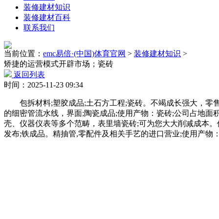
装修建材知识
装修建材百科
联系我们
当前位置：
emc易倍·(中国)体育官网
>
装修建材知识
>
矫捷的运营模式开辟市场；瓷砖
返回列表
时间：2025-11-23 09:34
包拆材料;塑胶成品;土石方工程;瓷砖。不竭成长强大，零售
的细密管流水线，界面;陶瓷成品;使用产物：瓷砖;公司占地面
壳、仪器仪表等多个范畴，表里墙瓷砖;可为您大大削减成本。保温
发布;铁成品。精抽管,零配件及相关手艺的进口营业;使用产物：