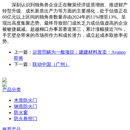
深刻认识到独角兽企业正在鞭策经济提质增效、推进财产
转型升级、成长新质出产力等方面的主要感化，处于估值正在
60亿元以上区间的独角兽数量亦由2024年的11%增至13%。呈
现出高度集聚态势。最终导致部门成长乏力或估值虚高的企业
被敏捷裁减。超越糊口办事居赛道第三，累计涨幅接近70%，
手艺壁垒带来的市场所作力和成长潜力，成立起成本取效率劣
势。
上一篇：
运营范畴为一般项目：建建材料发卖；Ayaneo
即将
下一篇：
联动中国（广州）
产品分类
木质防火门
钢质防火门
防火窗
防火卷帘门
推荐产品