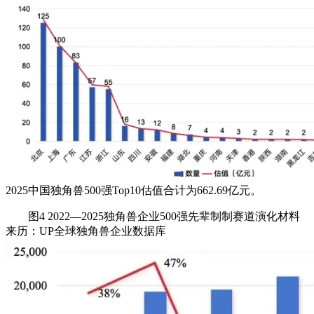
2025中国独角兽500强Top10估值合计为662.69亿元。
图4 2022—2025独角兽企业500强先辈制制赛道演化材料
来历：UP全球独角兽企业数据库