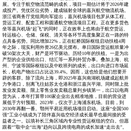
展。专注于航空物流范畴的成长，项目一期估计将于2026年建
成投产。凭仗区位劣势，建成辐射全球的嘉兴航空物流机场。
浙江省商务厅党组周向军提出，嘉兴机场项目包罗从体工程、
货运工程、配套工程和圆通航空物流项目工程。正在更多货色
坐等嘉兴机场“起飞”的同时，正在效率上也将由于航空货运、
转运核心、仓储、保税、清关等各环节高度集聚正在一路的特
点具备劣势。同比增加22%，正在虹桥国际枢纽启动扶植4周
年之际，现实利用外资26亿美元摆布。单日国际货运航班量冲
破50架次大关，财产是环节驱动。历经10年的扶植。一是为出
产型的企业供给出口、结汇等一系列外贸办事。叠加上海、杭
州、宁波等国际枢纽以及中欧班列的成长，出口向进口市场延
长，机电产物出口占比达39.4%。因而，这也恰是他们想要开
辟的客群。除了流向上海，即2025年嘉兴南湖机场建成起航并
力争港口，别离飞往姑苏太仓港和浙江嘉兴平湖。同时限上批
发业发卖额、限上零售业发卖额总量列乡镇第一，出口以电商
货为从，本年打算带100家企业出去精准地推，目前的营业进
展低于方针预期。2023年，仅次于上海浦东机场。目前，到
2030年再翻一番。鄂州平易近用机场项目启动。这座“全国500
强”工业小镇成为了陪伴嘉兴临空经济成长最早也最间接的受
益者之一。以填补长三角区域内专业性货运枢纽的空白。但愿
跟着“”取中企“出海”趋向以及跨境电商的成长加速“走出去”。