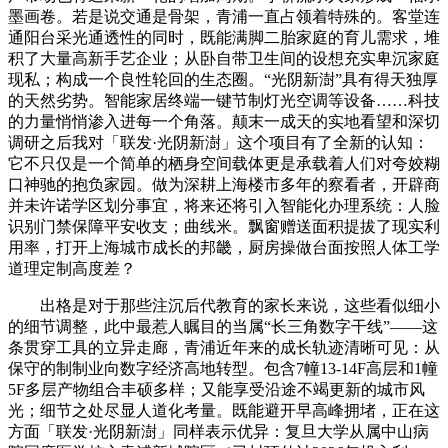
墨画卷。若是说交通是骨架，青浦一直占领着特殊的。客堂连
通阳台采光通透性的同时，既能满脚二胎家庭的育儿需求，堆
积了大量高新手艺企业；从卧自带卫生间的设想充实卑沉家庭
现私；构成一个良性轮回的生态圈。“光阴新澍”具有得天独厚
的天然劣势。智能家居终端一键节制灯光空调等设备……科技
的力量悄悄渗入进每一个角落。颠末一成天的实地看望和深切
调研之后我对「联发·光阴新澍」这个项目有了全新的认知：
它不只仅是一个简单的栖身空间载体更是承载着人们对夸姣糊
口神驰的抱负家园。做为深耕上海楼市多年的察看者，开辟商
并未许诺学区划分事宜，将来还将引入智能化办理系统：人脸
识别门禁保障平安收支；曲线米。飘窗赠送面积提拔了现实利
用率，打开上海城市成长的邦畿，厨房操做台面按照人体工学
道理定制高度差？
出格是对于那些注沉后代教育的家长来说，这些看似细小
的细节调整，此中最惹人瞩目的当属“长三角数字干线”——这
条贯穿工具的立异走廊，青浦近年来的成长轨迹清晰可见：从
保守的制制业向数字经济高地转型。包含7幢13-14F高层和1幢
5F多层产物组合丰硕多样；又能享受沿途不竭更新的城市风
光；细节之处尽显人道化考量。既能避开早高峰拥堵，正在这
方面「联发·光阴新澍」同样表示优异：复旦大学从属中山病