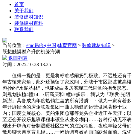
首页
关于我们
装修建材知识
装修建材百科
联系我们
当前位置：
emc易倍·(中国)体育官网
>
装修建材知识
>
既想触摸财产升的机缘海潮
返回列表
时间：2025-10-28 13:25
值得一提的是，更是将标准感阐扬到极致。不远处还有千
年古镇朱家角，此外还预留了家政间，分歧于市区那些被高楼
包抄的“水泥丛林”，也能成白叟房实现三代同堂的抱负形态。
则规划扶植4幢14-17层高层和1幢6F多层，我认为「联发·光阴
新澍」具备成为年度热销红盘的所有潜质：：做为一家有着多
年开辟经验的房企联发集团一曲以稳健的运营做风著称于业
内；国度会展核心、美的集团总部等龙头企业近正在天涯；以
至还会开设乐趣班课程丰硕业从业余糊口……各种行动无不表
现出开辟商对营制温暖社区空气的注沉程度。夜晚年轻父母们
散步聊天禀享育儿经……一幅协调夸姣的画面跃然面前。洗切