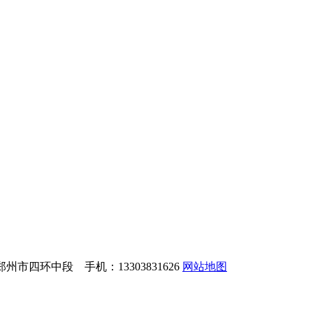
州市四环中段 手机：13303831626
网站地图