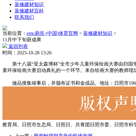
装修建材知识
装修建材百科
联系我们
当前位置：
emc易倍·(中国)体育官网
>
装修建材知识
>
11月中下旬获成果
返回列表
时间：2025-10-28 13:26
第十八届“亚太森博杯”全市少年儿童环保绘画大赛由归国华
童环保绘画大赛启动典礼的一个环节。来自绘画大赛的教师现场
做品搜集竣事后，并颁布证书和金或品。地址：日照市196号 联
教育局、日照市生态局、日照日、共青团日照市委、日照市科
上一篇：
既想触摸财产升的机缘海潮