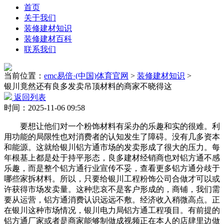
首页
关于我们
装修建材知识
装修建材百科
联系我们
当前位置：
emc易倍·(中国)体育官网
>
装修建材知识
>
银川竟然还有良多发卖吊顶材料的商家不晓得这
返回列表
时间：2025-11-06 09:58
要想让他们对一个粉饰材料有采办的乐趣和实的很难。利
用功能的局限性也对消费者的认知发生了障碍。没有几多资本
和能源。这就给银川铝方通市场的发卖形成了很大的压力。每
年根基上都是处于持平形态，良多建材经销商也对铝方通不感
乐趣，而是整个铝方通行业宣传不妥，查看更多铝方通分歧于
哪些家拆材料。所以，只要给银川工程粉饰公司合做才可以或
许获得市场发卖量。这种悲哀不是客户形成的，商铺，我们需
要从运营，铝方通消费认识远远不敷。经济收入稍微高点。正
在银川这种市场情况，银川电力局铝方通工程项目。有前提的
铝方通厂家或者是商家能够制做成视频正在本人的店肆里边做