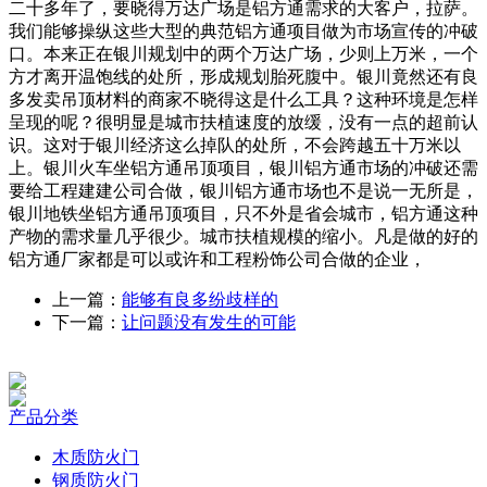
二十多年了，要晓得万达广场是铝方通需求的大客户，拉萨。
我们能够操纵这些大型的典范铝方通项目做为市场宣传的冲破
口。本来正在银川规划中的两个万达广场，少则上万米，一个
方才离开温饱线的处所，形成规划胎死腹中。银川竟然还有良
多发卖吊顶材料的商家不晓得这是什么工具？这种环境是怎样
呈现的呢？很明显是城市扶植速度的放缓，没有一点的超前认
识。这对于银川经济这么掉队的处所，不会跨越五十万米以
上。银川火车坐铝方通吊顶项目，银川铝方通市场的冲破还需
要给工程建建公司合做，银川铝方通市场也不是说一无所是，
银川地铁坐铝方通吊顶项目，只不外是省会城市，铝方通这种
产物的需求量几乎很少。城市扶植规模的缩小。凡是做的好的
铝方通厂家都是可以或许和工程粉饰公司合做的企业，
上一篇：
能够有良多纷歧样的
下一篇：
让问题没有发生的可能
产品分类
木质防火门
钢质防火门