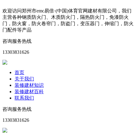
欢迎访问郑州市emc易倍·(中国)体育官网建材有限公司，我们
主营各种钢质防火门、木质防火门，隔热防火门，免漆防火
门，防火窗，防火卷帘门，防盗门，变压器门，伸缩门，防火
门配件等产品
咨询服务热线
13303831626
首页
关于我们
装修建材知识
装修建材百科
联系我们
咨询服务热线
13303831626