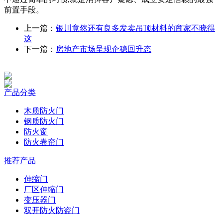
前置手段。
上一篇：
银川竟然还有良多发卖吊顶材料的商家不晓得
这
下一篇：
房地产市场呈现企稳回升态
产品分类
木质防火门
钢质防火门
防火窗
防火卷帘门
推荐产品
伸缩门
厂区伸缩门
变压器门
双开防火防盗门