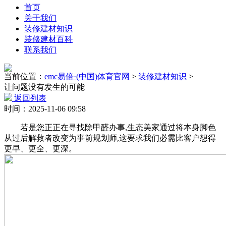
首页
关于我们
装修建材知识
装修建材百科
联系我们
当前位置：
emc易倍·(中国)体育官网
>
装修建材知识
>
让问题没有发生的可能
返回列表
时间：2025-11-06 09:58
若是您正正在寻找除甲醛办事,生态美家通过将本身脚色
从过后解救者改变为事前规划师,这要求我们必需比客户想得
更早、更全、更深。